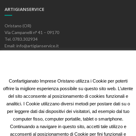
ARTIGIANSERVICE
Oristano (OR)
Via Campanelli n° 41 – 09170
Tel. 0783.302934
Email: info@artigianservice.it
PEC: artigianservice-sccarl@pec.it
P.IVA: 00595770959
Codice Univoco: W7YVJK9
Confartigianato Imprese Oristano utilizza i Cookie per poterti
ELEONORA FIDI
offrire la migliore esperienza possibile su questo sito web. L’utente
del sito acconsente al posizionamento di cookies funzionali e
Oristano (OR)
analitici. I Cookie utilizzano diversi metodi per postare dati su o
Via Campanelli n° 41 – 09170
per leggere dati dai dispositivi dei visitatori, ad esempio dal tuo
Tel. 0783.302934
computer fisso, computer portatile, tablet o smartphone.
Email: fidi@artigianservice.it
Continuando a navigare in questo sito, accetti tale utilizzo e
PEC: eleonorafidi@pec.it
acconsenti al posizionamento di Cookie per fini funzionali e
P.IVA: 00720010958