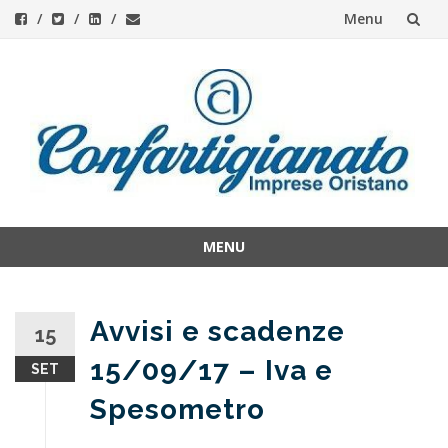
Menu
Skip
to
content
MENU
Skip
to
content
Avvisi e scadenze
15
15/09/17 – Iva e
SET
Spesometro