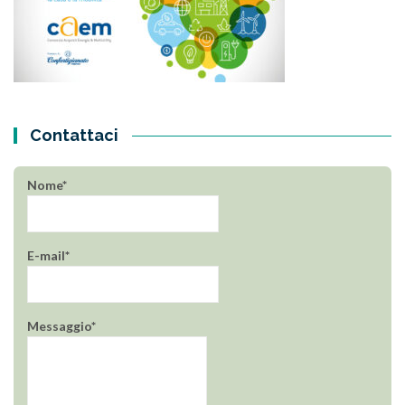
Contattaci
Nome*
E-mail*
Messaggio*