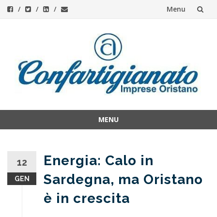
Menu
Skip
to
content
MENU
Skip
to
content
Energia: Calo in
12
Sardegna, ma Oristano
GEN
è in crescita