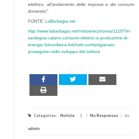
elettrico, all’andamento delle imprese e dei consumi
domestici
”.
FONTE:
LaBarbagia.net
http://www.labarbagia.net/notizie/economia/11197/in-
sardegna-calano-consumi-elettrici-e-produzione-di-
energia-fotovoltaica-folchetti-confartigianato-
proseguire-nello-sviluppo-del-settore
Categories:
Notizie
/
No Responses
/
by
admin