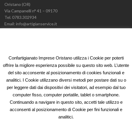
Oristano (OR)
Via Campanelli n° 41 – 09170
Tel. 0783.302934
Email: info@artigianservice.it
PEC: artigianservice-sccarl@pec.it
P.IVA: 00595770959
Codice Univoco: W7YVJK9
Confartigianato Imprese Oristano utilizza i Cookie per poterti
ELEONORA FIDI
offrire la migliore esperienza possibile su questo sito web. L’utente
del sito acconsente al posizionamento di cookies funzionali e
Oristano (OR)
analitici. I Cookie utilizzano diversi metodi per postare dati su o
Via Campanelli n° 41 – 09170
per leggere dati dai dispositivi dei visitatori, ad esempio dal tuo
Tel. 0783.302934
computer fisso, computer portatile, tablet o smartphone.
Email: fidi@artigianservice.it
Continuando a navigare in questo sito, accetti tale utilizzo e
PEC: eleonorafidi@pec.it
acconsenti al posizionamento di Cookie per fini funzionali e
P.IVA: 00720010958
Codice Univoco: W7YVJK9
analitici.
PRIVACY