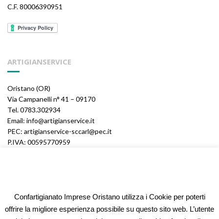
C.F. 80006390951
ARTIGIANSERVICE
Oristano (OR)
Via Campanelli n° 41 – 09170
Tel. 0783.302934
Email: info@artigianservice.it
PEC: artigianservice-sccarl@pec.it
P.IVA: 00595770959
Codice Univoco: W7YVJK9
Confartigianato Imprese Oristano utilizza i Cookie per poterti
ELEONORA FIDI
offrire la migliore esperienza possibile su questo sito web. L’utente