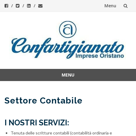
Menu
Skip
to
content
MENU
Skip
to
content
Settore Contabile
I NOSTRI SERVIZI:
Tenuta delle scritture contabili (contabilità ordinaria e