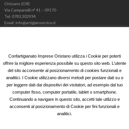
Oristano (OR)
Via Campanelli n° 41 – 09170
Tel. 0783.302934
Email: info@artigianservice.it
PEC: artigianservice-sccarl@pec.it
P.IVA: 00595770959
Codice Univoco: W7YVJK9
Confartigianato Imprese Oristano utilizza i Cookie per poterti
ELEONORA FIDI
offrire la migliore esperienza possibile su questo sito web. L’utente
del sito acconsente al posizionamento di cookies funzionali e
Oristano (OR)
analitici. I Cookie utilizzano diversi metodi per postare dati su o
Via Campanelli n° 41 – 09170
per leggere dati dai dispositivi dei visitatori, ad esempio dal tuo
Tel. 0783.302934
computer fisso, computer portatile, tablet o smartphone.
Email: fidi@artigianservice.it
Continuando a navigare in questo sito, accetti tale utilizzo e
PEC: eleonorafidi@pec.it
acconsenti al posizionamento di Cookie per fini funzionali e
P.IVA: 00720010958
Codice Univoco: W7YVJK9
analitici.
PRIVACY