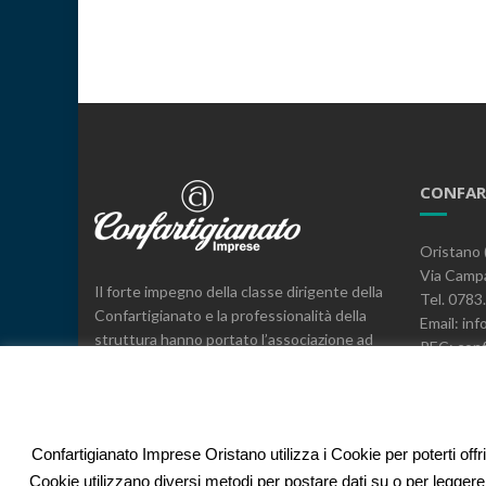
CONFAR
Oristano 
Via Campa
Il forte impegno della classe dirigente della
Tel. 078
Confartigianato e la professionalità della
Email: inf
struttura hanno portato l’associazione ad
PEC: conf
essere il leader, a livello provinciale e
C.F. 800
regionale, nella rappresentanza, nei servizi
e nell’espressione di posizioni sindacali a
difesa delle imprese.
Confartigianato Imprese Oristano utilizza i Cookie per poterti offr
Cookie utilizzano diversi metodi per postare dati su o per leggere