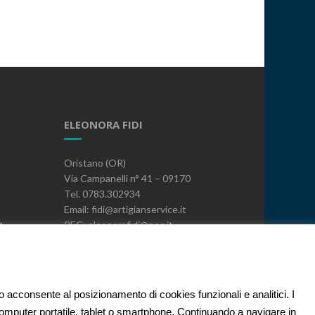
ELEONORA FIDI
Oristano (OR)
Via Campanelli n° 41 – 09170
Tel. 0783.302934
Email: fidi@artigianservice.it
t
PEC: eleonorafidi@pec.it
P.IVA: 00720010958
Codice Univoco: W7YVJK9
PRIVACY
to acconsente al posizionamento di cookies funzionali e analitici. I
 computer portatile, tablet o smartphone. Continuando a navigare in