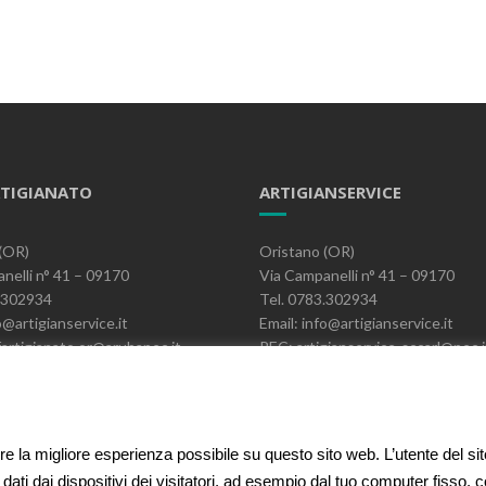
TIGIANATO
ARTIGIANSERVICE
(OR)
Oristano (OR)
nelli n° 41 – 09170
Via Campanelli n° 41 – 09170
3.302934
Tel. 0783.302934
o@artigianservice.it
Email: info@artigianservice.it
artigianato.or@arubapec.it
PEC: artigianservice-sccarl@pec.i
06390951
P.IVA: 00595770959
Codice Univoco: W7YVJK9
ire la migliore esperienza possibile su questo sito web. L’utente del si
 dati dai dispositivi dei visitatori, ad esempio dal tuo computer fisso,