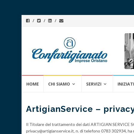
Skip
HOME
CHI SIAMO
SERVIZI
INIZIAT
to
content
ArtigianService – privac
Il Titolare del trattamento dei dati ARTIGIAN SERVICE SC
privacy@artigianservice.it, n. di telefono 0783 302934, ha 