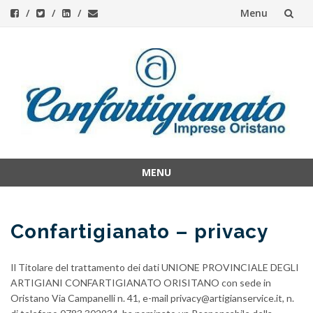
Menu
Skip
to
content
MENU
Skip
to
content
Confartigianato – privacy
Il Titolare del trattamento dei dati UNIONE PROVINCIALE DEGLI
ARTIGIANI CONFARTIGIANATO ORISITANO con sede in
Oristano Via Campanelli n. 41, e-mail privacy@artigianservice.it, n.