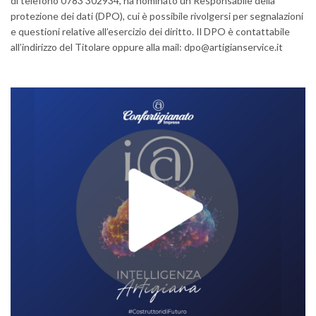
di telefono 0783 302934, ha nominato un Responsabile della
protezione dei dati (DPO), cui è possibile rivolgersi per segnalazioni
e questioni relative all’esercizio dei diritto. Il DPO è contattabile
all’indirizzo del Titolare oppure alla mail: dpo@artigianservice.it