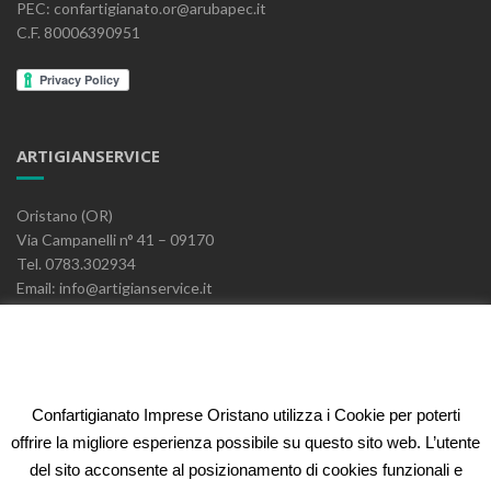
PEC: confartigianato.or@arubapec.it
C.F. 80006390951
ARTIGIANSERVICE
Oristano (OR)
Via Campanelli n° 41 – 09170
Tel. 0783.302934
Email: info@artigianservice.it
PEC: artigianservice-sccarl@pec.it
P.IVA: 00595770959
Codice Univoco: W7YVJK9
Confartigianato Imprese Oristano utilizza i Cookie per poterti
ELEONORA FIDI
offrire la migliore esperienza possibile su questo sito web. L’utente
del sito acconsente al posizionamento di cookies funzionali e
Oristano (OR)