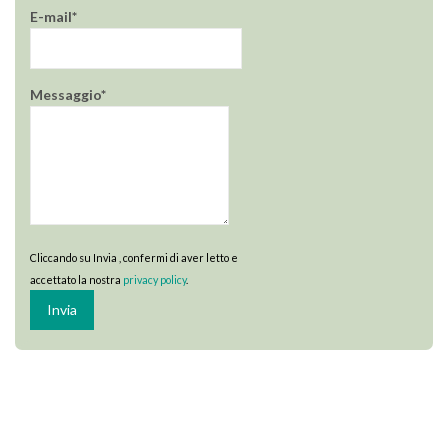
E-mail*
Messaggio*
Cliccando su Invia , confermi di aver letto e
accettato la nostra
privacy policy
.