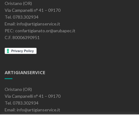
Oristano (OR)
Via Campanelli n° 41 – 09170
Tel. 0783.302934
Email: info@artigianservice.it
PEC: confartigianato.or@arubapec.it
C.F. 80006390951
ARTIGIANSERVICE
Oristano (OR)
Via Campanelli n° 41 – 09170
Tel. 0783.302934
Email: info@artigianservice.it
PEC: artigianservice-sccarl@pec.it
P.IVA: 00595770959
Codice Univoco: W7YVJK9