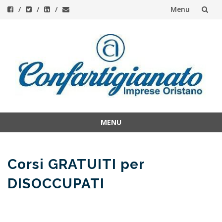
Menu
Skip
to
content
MENU
Skip
to
content
Corsi GRATUITI per
DISOCCUPATI