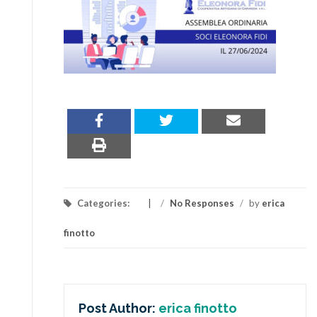
Categories:
/
No Responses
/
by
erica
finotto
Post Author:
erica finotto