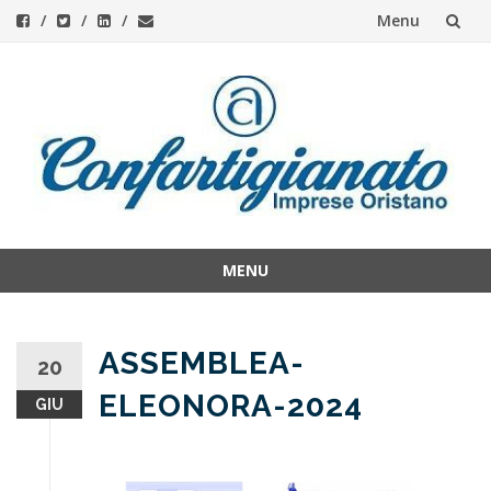
Menu
Skip
to
content
MENU
Skip
to
content
ASSEMBLEA-
20
ELEONORA-2024
GIU