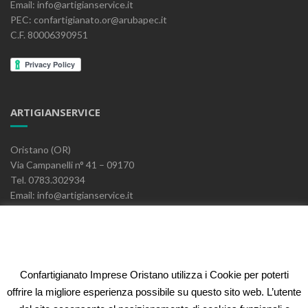
Email: info@artigianservice.it
PEC: confartigianato.or@arubapec.it
C.F. 80006390951
ARTIGIANSERVICE
Oristano (OR)
Via Campanelli n° 41 – 09170
Tel. 0783.302934
Email: info@artigianservice.it
PEC: artigianservice-sccarl@pec.it
P.IVA: 00595770959
Codice Univoco: W7YVJK9
Confartigianato Imprese Oristano utilizza i Cookie per poterti
ELEONORA FIDI
offrire la migliore esperienza possibile su questo sito web. L’utente