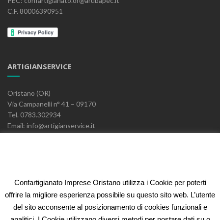
PEC: confartigianato.or@arubapec.it
C.F. 80006390951
ARTIGIANSERVICE
Oristano (OR)
Via Campanelli n° 41 – 09170
Tel. 0783.302934
Email: info@artigianservice.it
PEC: artigianservice-sccarl@pec.it
P.IVA: 00595770959
Codice Univoco: W7YVJK9
Confartigianato Imprese Oristano utilizza i Cookie per poterti
ELEONORA FIDI
offrire la migliore esperienza possibile su questo sito web. L’utente
del sito acconsente al posizionamento di cookies funzionali e
Oristano (OR)
analitici. I Cookie utilizzano diversi metodi per postare dati su o