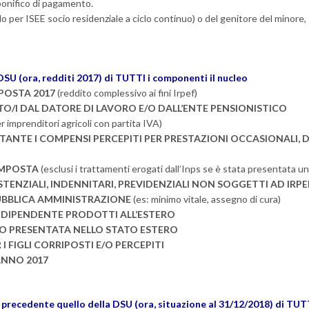
bonifico di pagamento.
lo per ISEE socio residenziale a ciclo continuo) o del genitore del minore, 
DSU (ora, redditi 2017) di TUTTI i componenti il nucleo
POSTA 2017
(reddito complessivo ai fini Irpef)
TO/I DAL DATORE DI LAVORO E/O DALL’ENTE PENSIONISTICO
r imprenditori agricoli con partita IVA)
STANTE I COMPENSI PERCEPITI PER PRESTAZIONI OCCASIONAL
 IMPOSTA
(esclusi i trattamenti erogati dall’Inps se è stata presentata un
STENZIALI, INDENNITARI, PREVIDENZIALI NON SOGGETTI AD IRPE
UBBLICA AMMINISTRAZIONE
(es: minimo vitale, assegno di cura)
O DIPENDENTE PRODOTTI ALL’ESTERO
RO PRESENTATA NELLO STATO ESTERO
I FIGLI CORRIPOSTI E/O PERCEPITI
ANNO 2017
recedente quello della DSU (ora, situazione al 31/12/2018) di TUTT