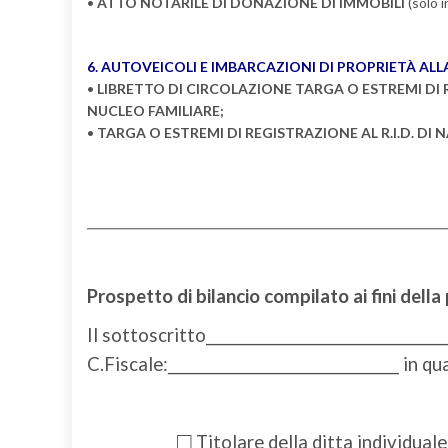
•
ATTO NOTARILE DI DONAZIONE DI IMMOBILI
(solo i
6. AUTOVEICOLI E IMBARCAZIONI DI PROPRIETÀ AL
•
LIBRETTO DI CIRCOLAZIONE TARGA O ESTREMI DI R
NUCLEO FAMILIARE;
•
TARGA O ESTREMI DI REGISTRAZIONE AL R.I.D. DI
Prospetto di bilancio compilato ai fini della
Il sottoscritto___________________________________
C.Fiscale:_________________________________ in qua
□
Titolare della ditta individuale__