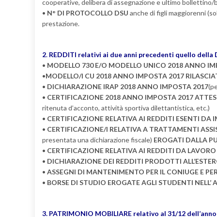
cooperative, delibera di assegnazione e ultimo bollettino/
•
N° DI PROTOCOLLO DSU
anche di figli maggiorenni (so
prestazione.
2
.
REDDITI relativi ai due anni precedenti quello della 
•
MODELLO 730 E/O MODELLO UNICO 2018 ANNO IM
•
MODELLO/I CU 2018 ANNO IMPOSTA 2017 RILASCIA
•
DICHIARAZIONE IRAP 2018 ANNO IMPOSTA 2017
(pe
•
CERTIFICAZIONE 2018 ANNO IMPOSTA 2017 ATTE
ritenuta d’acconto, attività sportiva dilettantistica, etc.)
•
CERTIFICAZIONE RELATIVA AI REDDITI ESENTI DA
•
CERTIFICAZIONE/I RELATIVA A TRATTAMENTI ASSI
presentata una dichiarazione fiscale)
EROGATI DALLA P
•
CERTIFICAZIONE RELATIVA AI REDDITI DA LAVOR
•
DICHIARAZIONE DEI REDDITI PRODOTTI ALL’ESTE
•
ASSEGNI DI MANTENIMENTO PER IL CONIUGE E PER 
•
BORSE DI STUDIO EROGATE AGLI STUDENTI NELL’ 
3. PATRIMONIO MOBILIARE relativo al 31/12 dell’anno p