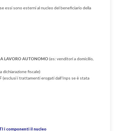
se essi sono esterni al nucleo del beneficiario della
I, DA LAVORO AUTONOMO
(es: venditori a domicilio,
a dichiarazione fiscale)
F
(esclusi i trattamenti erogati dall’Inps se è stata
I i componenti il nucleo