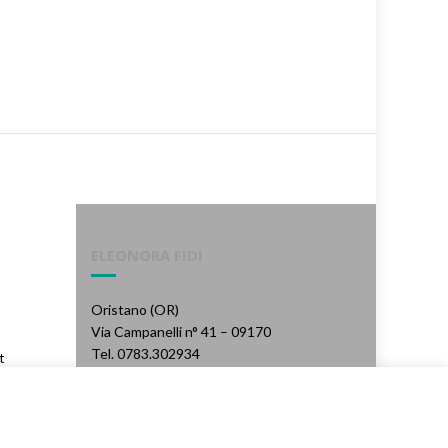
ELEONORA FIDI
Oristano (OR)
Via Campanelli n° 41 – 09170
Tel. 0783.302934
t
Email: fidi@artigianservice.it
PEC: eleonorafidi@pec.it
P.IVA: 00720010958
Codice Univoco: W7YVJK9