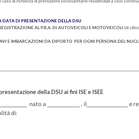
n caso di richiesta di prestazioni sociosanitarie residenziali a ciclo continu
LA DATA DI PRESENTAZIONE DELLA DSU
EGISTRAZIONE AL P.R.A. DI AUTOVEICOLI E MOTOVEICOLI
(di cili
 NAVI E IMBARCAZIONI DA DIPORTO PER OGNI PERSONA DEL NUCL
 presentazione della DSU ai fini ISE e ISEE
____________ nato a _______________ , il___________________ e r
lità di:
____________________________________________