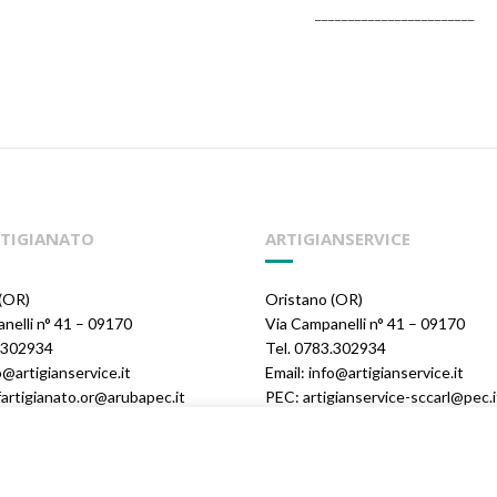
______________
TIGIANATO
ARTIGIANSERVICE
(OR)
Oristano (OR)
nelli n° 41 – 09170
Via Campanelli n° 41 – 09170
3.302934
Tel. 0783.302934
o@artigianservice.it
Email: info@artigianservice.it
artigianato.or@arubapec.it
PEC: artigianservice-sccarl@pec.i
06390951
P.IVA: 00595770959
Codice Univoco: W7YVJK9