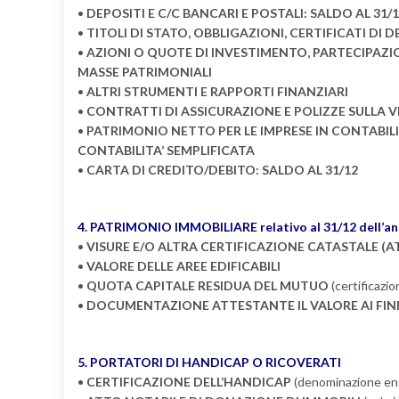
•
DEPOSITI E C/C BANCARI E POSTALI: SALDO AL 31
•
TITOLI DI STATO, OBBLIGAZIONI, CERTIFICATI DI 
•
AZIONI O QUOTE DI INVESTIMENTO, PARTECIPAZIO
MASSE PATRIMONIALI
•
ALTRI STRUMENTI E RAPPORTI FINANZIARI
•
CONTRATTI DI ASSICURAZIONE E POLIZZE SULLA V
•
PATRIMONIO NETTO PER LE IMPRESE IN CONTABILIT
CONTABILITA’ SEMPLIFICATA
•
CARTA DI CREDITO/DEBITO: SALDO AL 31/12
4. PATRIMONIO IMMOBILIARE relativo al 31/12 dell’anno 
•
VISURE E/O ALTRA CERTIFICAZIONE CATASTALE (A
•
VALORE DELLE AREE EDIFICABILI
•
QUOTA CAPITALE RESIDUA DEL MUTUO
(certificazi
•
DOCUMENTAZIONE ATTESTANTE IL VALORE AI FINI 
5. PORTATORI DI HANDICAP O RICOVERATI
•
CERTIFICAZIONE DELL’HANDICAP
(denominazione ent