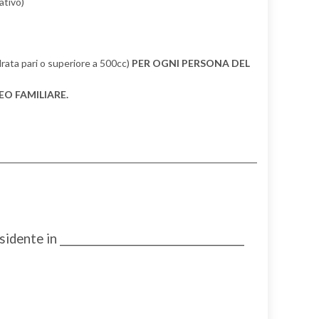
ativo)
ndrata pari o superiore a 500cc)
PER OGNI PERSONA DEL
EO FAMILIARE.
esidente in _____________________________________