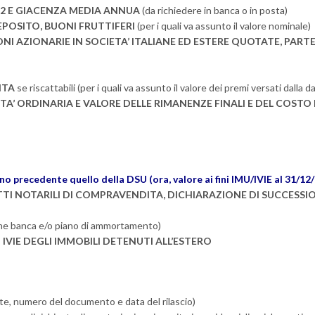
/12 E GIACENZA MEDIA ANNUA
(da richiedere in banca o in posta)
DEPOSITO, BUONI FRUTTIFERI
(per i quali va assunto il valore nominale)
NI AZIONARIE IN SOCIETA’ ITALIANE ED ESTERE QUOTATE, PART
ITA
se riscattabili (per i quali va assunto il valore dei premi versati dalla d
A’ ORDINARIA E VALORE DELLE RIMANENZE FINALI E DEL COSTO D
precedente quello della DSU (ora, valore ai fini IMU/IVIE al 31/12/
TTI NOTARILI DI COMPRAVENDITA, DICHIARAZIONE DI SUCCESSIO
one banca e/o piano di ammortamento)
IVIE DEGLI IMMOBILI DETENUTI ALL’ESTERO
e, numero del documento e data del rilascio)