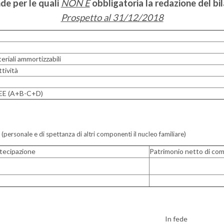
de per le quali
NON È
obbligatoria la redazione del bil
Prospetto al 31/12/2018
riali ammortizzabili
ttività
ISEE (A+B-C+D)
o
(personale e di spettanza di altri componenti il nucleo familiare)
tecipazione
Patrimonio netto di co
_____ In fede