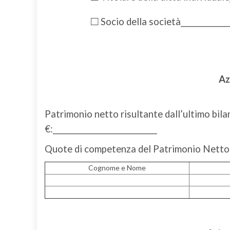
□
Socio della società_______________
Az
Patrimonio netto risultante dall’ultimo bila
€:_____________________________
Quote di competenza del Patrimonio Netto
Cognome e Nome