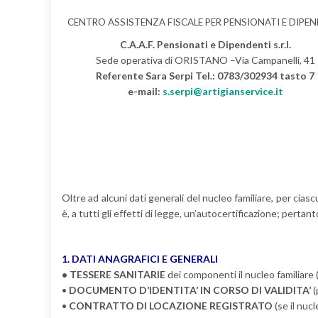
CENTRO ASSISTENZA FISCALE PER PENSIONATI E DIPE
C.A.A.F. Pensionati e Dipendenti s.r.l.
Sede operativa di ORISTANO –Via Campanelli, 41
Referente Sara Serpi Tel.: 0783/302934 tasto 7
e-mail:
s.serpi@artigianservice.it
Oltre ad alcuni dati generali del nucleo familiare, per cia
è, a tutti gli effetti di legge, un’autocertificazione; pert
1. DATI ANAGRAFICI E GENERALI
• TESSERE SANITARIE
dei componenti il nucleo familiare (
•
DOCUMENTO D’IDENTITA’ IN CORSO DI VALIDITA’
(
•
CONTRATTO DI LOCAZIONE REGISTRATO
(se il nucl