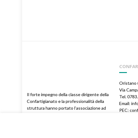
__________
CONFAR
Oristano 
Via Campa
Il forte impegno della classe dirigente della
Tel. 078
Confartigianato e la professionalità della
Email: inf
struttura hanno portato l’associazione ad
PEC: conf
essere il leader, a livello provinciale e
C.F. 800
regionale, nella rappresentanza, nei servizi
e nell’espressione di posizioni sindacali a
difesa delle imprese.