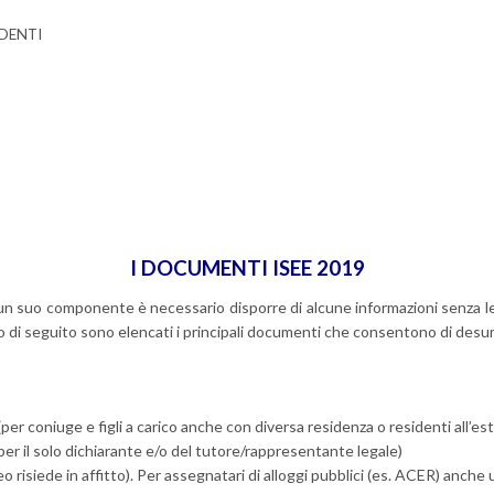
NDENTI
I DOCUMENTI ISEE 2019
scun suo componente è necessario disporre di alcune informazioni senza le q
anto di seguito sono elencati i principali documenti che consentono di desu
per coniuge e figli a carico anche con diversa residenza o residenti all’este
per il solo dichiarante e/o del tutore/rappresentante legale)
eo risiede in affitto). Per assegnatari di alloggi pubblici (es. ACER) anche u