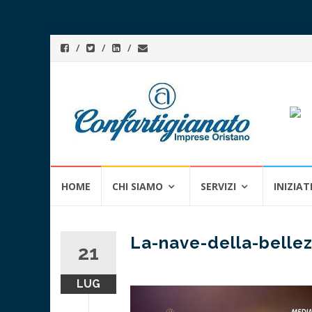
Skip
HOME
CHI SIAMO
SERVIZI
INIZIAT
to
content
La-nave-della-belle
21
LUG