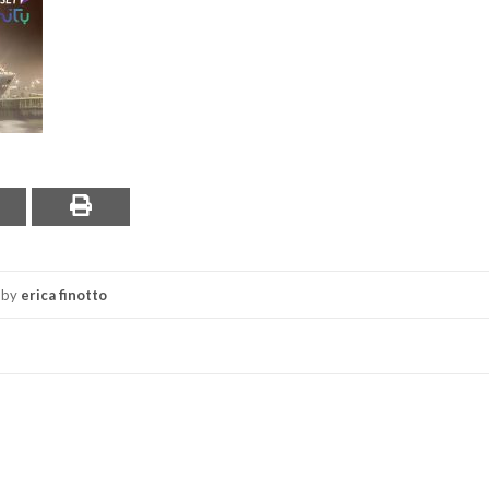
by
erica finotto