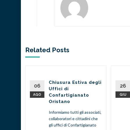
Related Posts
to e
Chiusura Estiva degli
06
26
Uffici di
AGO
Confartigianato
GIU
va
Oristano
ane
Informiamo tutti gli associati,
co per
collaboratori e cittadini che
prese
gli uffici di Confartigianato
digitale