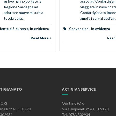
estivo hanno portato la
associati Confartigian
Regione Sardegna ad
viaggiare in nave cos
adottare nuove misure a
Confartigianato Impr
tutela della...
amplia i servizi dedicati 
ente e Sicurezza
,
in evidenza
Convenzioni
,
in evidenza
Read More
Read
TIGIANATO
ARTIGIANSERVICE
(OR)
Oristano (OR)
nelli n° 41 – 09170
Via Campanelli n° 41 – 09170
3.302934
Tel. 0783.302934