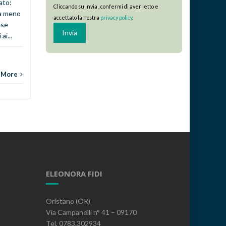
ato:
l’Assemblea ordinaria dei soci
Cliccando su Invia , confermi di aver letto e
ta meno
della Società Eleonora Fidi
accettato la nostra
privacy policy
.
ese
Società...
ai...
comun
comunicazioni
,
CREDITO
Read More
 More
ELEONORA FIDI
Oristano (OR)
Via Campanelli n° 41 – 09170
Tel. 0783.302934