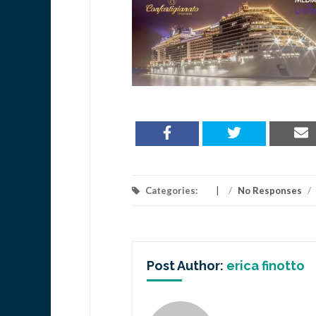
Categories:
/
No Responses
/
Post Author:
erica finotto