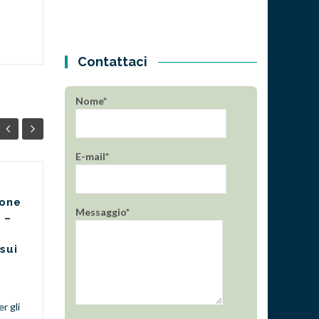
Contattaci
Nome*
E-mail*
ELEONORA FIDI –
08
26
ione
CONVOCAZIONE
Messaggio*
 –
GIU
ASSEMBLEA
MAG
ORDINARIA SOCI
 sui
2026
CLICCA QUI PER
SCARICARE IL FILE CON
r gli
DELEGA E’ convocata