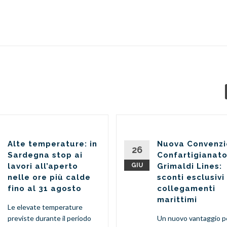
Alte temperature: in
Nuova Convenz
26
Sardegna stop ai
Confartigianato
lavori all’aperto
GIU
Grimaldi Lines:
nelle ore più calde
sconti esclusivi
fino al 31 agosto
collegamenti
marittimi
Le elevate temperature
previste durante il periodo
Un nuovo vantaggio pe