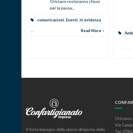
Oristano resteranno chiusi
rese e
per la pausa...
o una...
comunicazioni
,
Eventi
,
in evidenza
...
Read More
d More
Ambi
CONFAR
Oristano 
Via Campa
Il forte impegno della classe dirigente della
Tel. 078