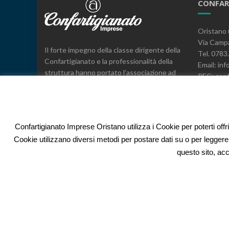
CONFAR
Oristano 
Via Campa
Il forte impegno della classe dirigente della
Tel. 078
Confartigianato e la professionalità della
Email: inf
struttura hanno portato l’associazione ad
PEC: conf
essere il leader, a livello provinciale e
C.F. 800
regionale, nella rappresentanza, nei servizi
e nell’espressione di posizioni sindacali a
difesa delle imprese.
Confartigianato Imprese Oristano utilizza i Cookie per poterti offr
Cookie utilizzano diversi metodi per postare dati su o per leggere
questo sito, acc
Islemag
powered by
WordPress