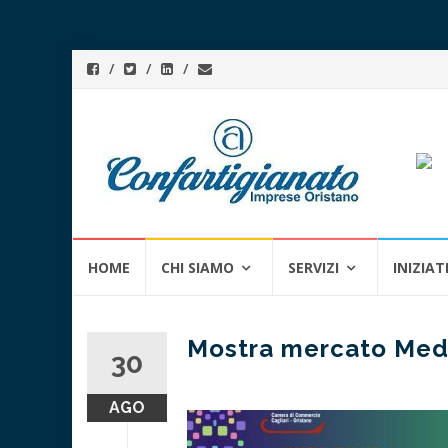
Skip
HOME
CHI SIAMO
SERVIZI
INIZIAT
to
content
Mostra mercato Med
30
AGO