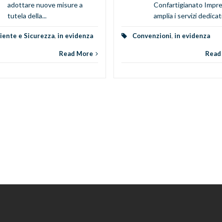
adottare nuove misure a
Confartigianato Impr
tutela della...
amplia i servizi dedicati 
ente e Sicurezza
,
in evidenza
Convenzioni
,
in evidenza
Read More
Read