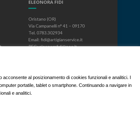
ELEONORA FIDI
Oristano (OR)
Via Campanelli n° 41 – 09170
Tel. 0783.302934
Email: fidi@artigianservice.it
t
PEC: eleonorafidi@pec.it
P.IVA: 00720010958
Codice Univoco: W7YVJK9
PRIVACY
to acconsente al posizionamento di cookies funzionali e analitici. I
 computer portatile, tablet o smartphone. Continuando a navigare in
nali e analitici.