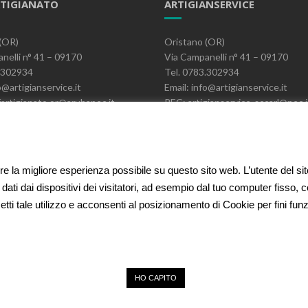
TIGIANATO
ARTIGIANSERVICE
(OR)
Oristano (OR)
nelli n° 41 – 09170
Via Campanelli n° 41 – 09170
3.302934
Tel. 0783.302934
o@artigianservice.it
Email: info@artigianservice.it
artigianato.or@arubapec.it
PEC: artigianservice-sccarl@pec.i
06390951
P.IVA: 00595770959
Codice Univoco: W7YVJK9
ire la migliore esperienza possibile su questo sito web. L’utente del si
 dati dai dispositivi dei visitatori, ad esempio dal tuo computer fisso,
etti tale utilizzo e acconsenti al posizionamento di Cookie per fini funzio
HO CAPITO