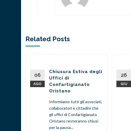
Related Posts
to e
Chiusura Estiva degli
06
26
Uffici di
AGO
Confartigianato
GIU
va
Oristano
ane
Informiamo tutti gli associati,
co per
collaboratori e cittadini che
prese
gli uffici di Confartigianato
digitale
Oristano resteranno chiusi
rese e
per la pausa...
o una...