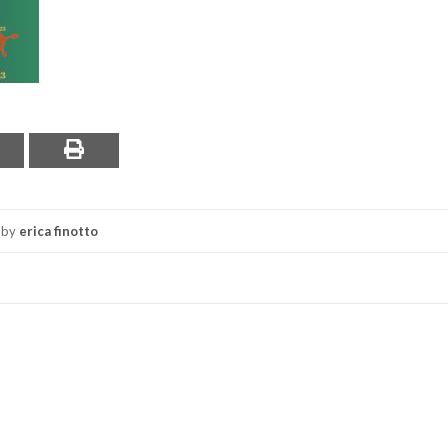
by
erica finotto