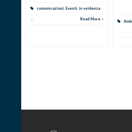
comunicazioni
,
Eventi
,
in evidenza
...
Read More
d More
Ambi