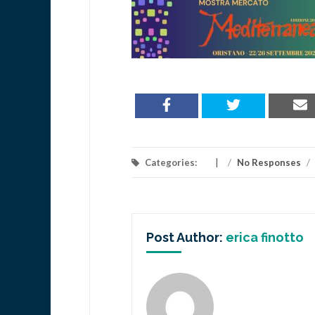
Categories:
/
No Responses
/
Post Author:
erica finotto