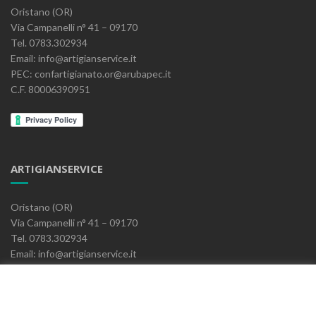
Oristano (OR)
Via Campanelli n° 41 – 09170
Tel. 0783.302934
Email: info@artigianservice.it
PEC: confartigianato.or@arubapec.it
C.F. 80006390951
ARTIGIANSERVICE
Oristano (OR)
Via Campanelli n° 41 – 09170
Tel. 0783.302934
Email: info@artigianservice.it
PEC: artigianservice-sccarl@pec.it
P.IVA: 00595770959
Codice Univoco: W7YVJK9