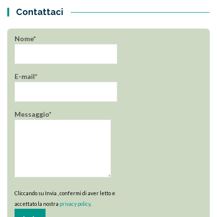
Contattaci
Nome*
E-mail*
Messaggio*
Cliccando su Invia , confermi di aver letto e
accettato la nostra
privacy policy
.