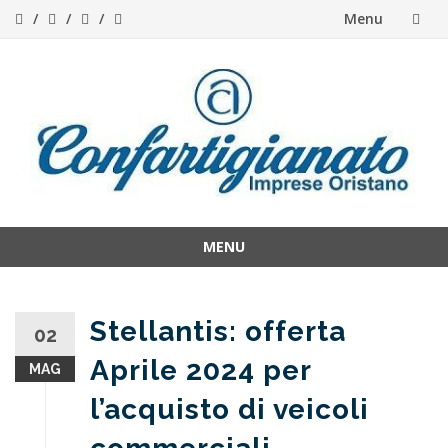
Menu
Skip
to
content
MENU
Skip
to
content
Stellantis: offerta
02
Aprile 2024 per
MAG
l’acquisto di veicoli