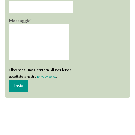
Messaggio*
Cliccando su Invia , confermi di aver letto e
accettato la nostra
privacy policy
.