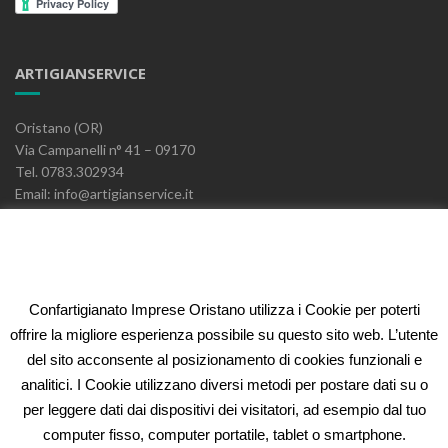
ARTIGIANSERVICE
Oristano (OR)
Via Campanelli n° 41 – 09170
Tel. 0783.302934
Email: info@artigianservice.it
PEC: artigianservice-sccarl@pec.it
P.IVA: 00595770959
Codice Univoco: W7YVJK9
Confartigianato Imprese Oristano utilizza i Cookie per poterti
ELEONORA FIDI
offrire la migliore esperienza possibile su questo sito web. L’utente
del sito acconsente al posizionamento di cookies funzionali e
Oristano (OR)
analitici. I Cookie utilizzano diversi metodi per postare dati su o
Via Campanelli n° 41 – 09170
per leggere dati dai dispositivi dei visitatori, ad esempio dal tuo
Tel. 0783.302934
computer fisso, computer portatile, tablet o smartphone.
Email: fidi@artigianservice.it