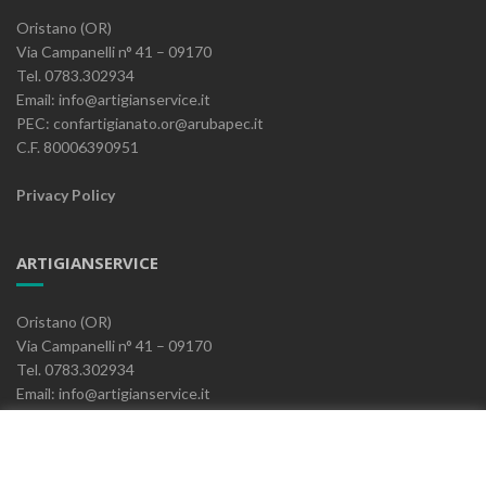
Oristano (OR)
Via Campanelli n° 41 – 09170
Tel. 0783.302934
Email: info@artigianservice.it
PEC: confartigianato.or@arubapec.it
C.F. 80006390951
Privacy Policy
ARTIGIANSERVICE
Oristano (OR)
Via Campanelli n° 41 – 09170
Tel. 0783.302934
Email: info@artigianservice.it
PEC: artigianservice-sccarl@pec.it
P.IVA: 00595770959
Codice Univoco: W7YVJK9