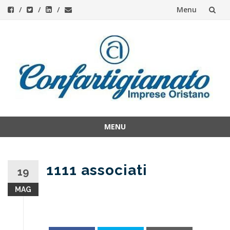
Menu
Skip
to
content
MENU
Skip
to
content
1111 associati
19
MAG