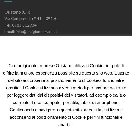
Oristano (OR)
Via Campanelli n° 41 – 09170
Tel. 0783.302934
Email: info@artigianservice.it
PEC: artigianservice-sccarl@pec.it
P.IVA: 00595770959
Codice Univoco: W7YVJK9
Confartigianato Imprese Oristano utilizza i Cookie per poterti
ELEONORA FIDI
offrire la migliore esperienza possibile su questo sito web. L’utente
del sito acconsente al posizionamento di cookies funzionali e
Oristano (OR)
analitici. I Cookie utilizzano diversi metodi per postare dati su o
Via Campanelli n° 41 – 09170
per leggere dati dai dispositivi dei visitatori, ad esempio dal tuo
Tel. 0783.302934
computer fisso, computer portatile, tablet o smartphone.
Email: fidi@artigianservice.it
Continuando a navigare in questo sito, accetti tale utilizzo e
PEC: eleonorafidi@pec.it
acconsenti al posizionamento di Cookie per fini funzionali e
P.IVA: 00720010958
Codice Univoco: W7YVJK9
analitici.