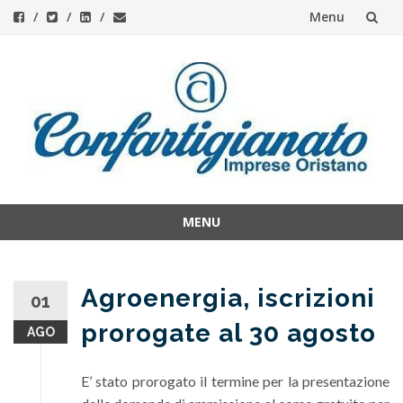
Menu
Skip
to
content
MENU
Skip
to
content
Agroenergia, iscrizioni
01
prorogate al 30 agosto
AGO
E’ stato prorogato il termine per la presentazione