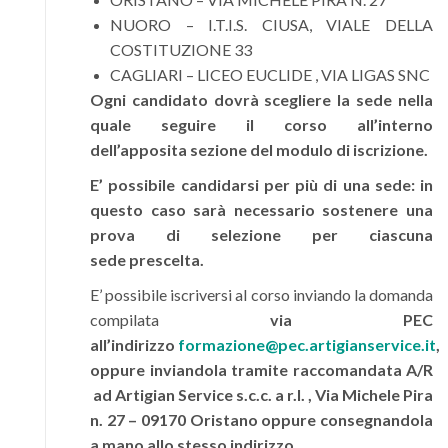
NUORO – I.T.I.S. CIUSA, VIALE DELLA
COSTITUZIONE 33
CAGLIARI – LICEO EUCLIDE , VIA LIGAS SNC
Ogni candidato dovrà scegliere la sede nella
quale seguire il corso all’interno
dell’apposita sezione del modulo di iscrizione.
E’ possibile candidarsi per più di una sede: in
questo caso sarà necessario sostenere una
prova di selezione per ciascuna
sede prescelta.
E’ possibile iscriversi al corso inviando la domanda
compilata
via PEC
all’indirizzo
formazione@pec.artigianservice.it
,
oppure inviandola tramite raccomandata A/R
ad Artigian Service s.c.c. a r.l. , Via Michele Pira
n. 27 – 09170 Oristano oppure consegnandola
a mano allo stesso indirizzo.