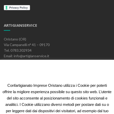
ARTIGIANSERVICE
Oristano (OR)
Via Campanelli n° 41 – 09170
Tel. 0783.302934
Email: info@artigianservice.it
PEC: artigianservice-sccarl@pec.it
P.IVA: 00595770959
Codice Univoco: W7YVJK9
Confartigianato Imprese Oristano utilizza i Cookie per poterti
ELEONORA FIDI
offrire la migliore esperienza possibile su questo sito web. L’utente
del sito acconsente al posizionamento di cookies funzionali e
Oristano (OR)
analitici. I Cookie utilizzano diversi metodi per postare dati su o
Via Campanelli n° 41 – 09170
per leggere dati dai dispositivi dei visitatori, ad esempio dal tuo
Tel. 0783.302934