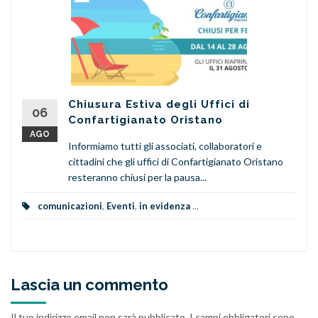
Chiusura Estiva degli Uffici di
06
Confartigianato Oristano
AGO
Informiamo tutti gli associati, collaboratori e
cittadini che gli uffici di Confartigianato Oristano
resteranno chiusi per la pausa...
comunicazioni
,
Eventi
,
in evidenza
...
Lascia un commento
Il tuo indirizzo email non sarà pubblicato.
I campi obbligatori sono