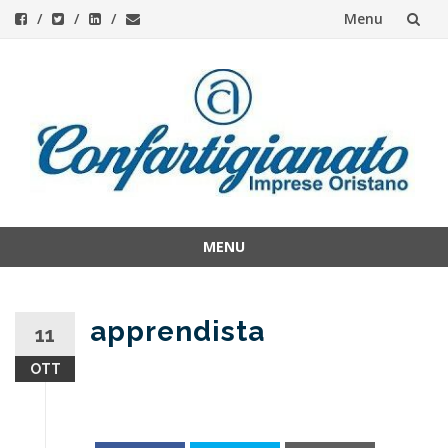
Menu
Skip
to
content
MENU
Skip
to
content
apprendista
11
OTT