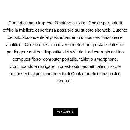
P.IVA: 00595770959
Codice Univoco: W7YVJK9
Confartigianato Imprese Oristano utilizza i Cookie per poterti
ELEONORA FIDI
offrire la migliore esperienza possibile su questo sito web. L’utente
del sito acconsente al posizionamento di cookies funzionali e
Oristano (OR)
analitici. I Cookie utilizzano diversi metodi per postare dati su o
Via Campanelli n° 41 – 09170
per leggere dati dai dispositivi dei visitatori, ad esempio dal tuo
Tel. 0783.302934
computer fisso, computer portatile, tablet o smartphone.
Email: fidi@artigianservice.it
Continuando a navigare in questo sito, accetti tale utilizzo e
PEC: eleonorafidi@pec.it
acconsenti al posizionamento di Cookie per fini funzionali e
P.IVA: 00720010958
Codice Univoco: W7YVJK9
analitici.
PRIVACY
HO CAPITO
Islemag
powered by
WordPress