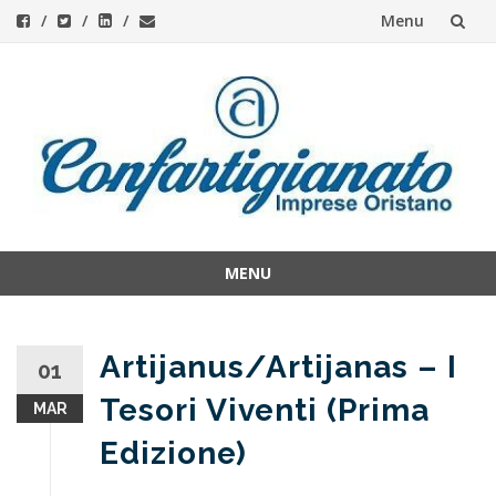
Menu
Skip
to
content
MENU
Skip
to
content
Artijanus/Artijanas – I
01
Tesori Viventi (Prima
MAR
Edizione)