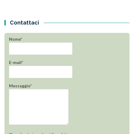
Contattaci
Nome*
E-mail*
Messaggio*