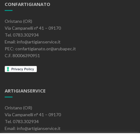
CONFARTIGIANATO
Oristano (OR)
Via Campanelli n° 41 – 09170
Tel. 0783.302934
Email: info@artigianservice.it
PEC: confartigianato.or@arubapec.it
C.F. 80006390951
ARTIGIANSERVICE
Oristano (OR)
Via Campanelli n° 41 – 09170
Tel. 0783.302934
Email: info@artigianservice.it
PEC: artigianservice-sccarl@pec.it