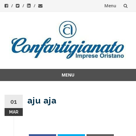
Menu
Skip
to
content
MENU
Skip
to
content
aju aja
01
MAR