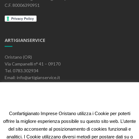
C.F. 80006390951
ARTIGIANSERVICE
Oristano (OR)
Via Campanelli n° 41 – 09170
Tel. 0783.302934
Email: info@artigianservice.it
PEC: artigianservice-sccarl@pec.it
P.IVA: 00595770959
Codice Univoco: W7YVJK9
Confartigianato Imprese Oristano utilizza i Cookie per poterti
ELEONORA FIDI
offrire la migliore esperienza possibile su questo sito web. L’utente
del sito acconsente al posizionamento di cookies funzionali e
Oristano (OR)
analitici. I Cookie utilizzano diversi metodi per postare dati su o