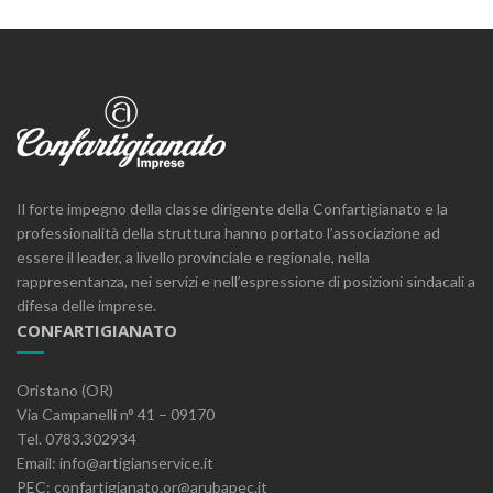
Il forte impegno della classe dirigente della Confartigianato e la
professionalità della struttura hanno portato l’associazione ad
essere il leader, a livello provinciale e regionale, nella
rappresentanza, nei servizi e nell’espressione di posizioni sindacali a
difesa delle imprese.
CONFARTIGIANATO
Oristano (OR)
Via Campanelli n° 41 – 09170
Tel. 0783.302934
Email: info@artigianservice.it
PEC: confartigianato.or@arubapec.it