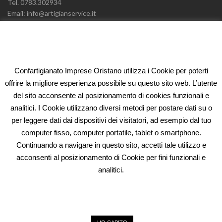
Tel. 0783.302934
Email: info@artigianservice.it
PEC: artigianservice-sccarl@pec.it
P.IVA: 00595770959
Codice Univoco: W7YVJK9
Confartigianato Imprese Oristano utilizza i Cookie per poterti
ELEONORA FIDI
offrire la migliore esperienza possibile su questo sito web. L’utente
del sito acconsente al posizionamento di cookies funzionali e
Oristano (OR)
analitici. I Cookie utilizzano diversi metodi per postare dati su o
Via Campanelli n° 41 – 09170
per leggere dati dai dispositivi dei visitatori, ad esempio dal tuo
Tel. 0783.302934
computer fisso, computer portatile, tablet o smartphone.
Email: fidi@artigianservice.it
Continuando a navigare in questo sito, accetti tale utilizzo e
PEC: eleonorafidi@pec.it
acconsenti al posizionamento di Cookie per fini funzionali e
P.IVA: 00720010958
Codice Univoco: W7YVJK9
analitici.
PRIVACY