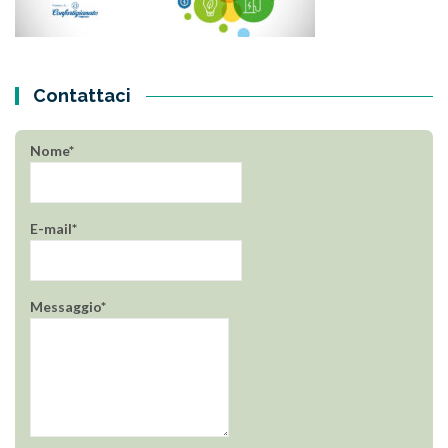
Contattaci
Nome*
E-mail*
Messaggio*