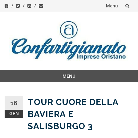
Menu
Skip
to
content
MENU
Skip
to
content
TOUR CUORE DELLA
16
BAVIERA E
GEN
SALISBURGO 3