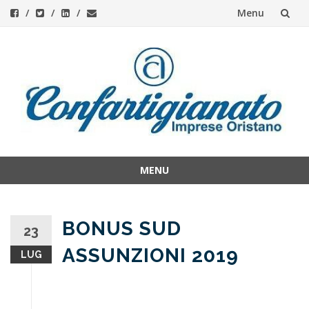
Menu
Skip
to
content
MENU
Skip
to
content
BONUS SUD
23
ASSUNZIONI 2019
LUG