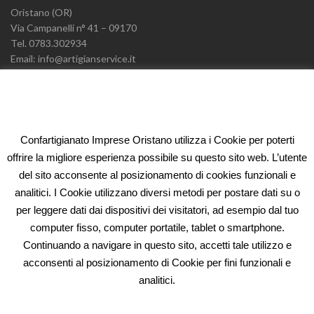
Oristano (OR)
Via Campanelli n° 41 – 09170
Tel. 0783.302934
Email: info@artigianservice.it
PEC: artigianservice-sccarl@pec.it
P.IVA: 00595770959
Codice Univoco: W7YVJK9
Confartigianato Imprese Oristano utilizza i Cookie per poterti
ELEONORA FIDI
offrire la migliore esperienza possibile su questo sito web. L’utente
del sito acconsente al posizionamento di cookies funzionali e
Oristano (OR)
analitici. I Cookie utilizzano diversi metodi per postare dati su o
Via Campanelli n° 41 – 09170
per leggere dati dai dispositivi dei visitatori, ad esempio dal tuo
Tel. 0783.302934
computer fisso, computer portatile, tablet o smartphone.
Email: fidi@artigianservice.it
Continuando a navigare in questo sito, accetti tale utilizzo e
PEC: eleonorafidi@pec.it
acconsenti al posizionamento di Cookie per fini funzionali e
P.IVA: 00720010958
Codice Univoco: W7YVJK9
analitici.
PRIVACY