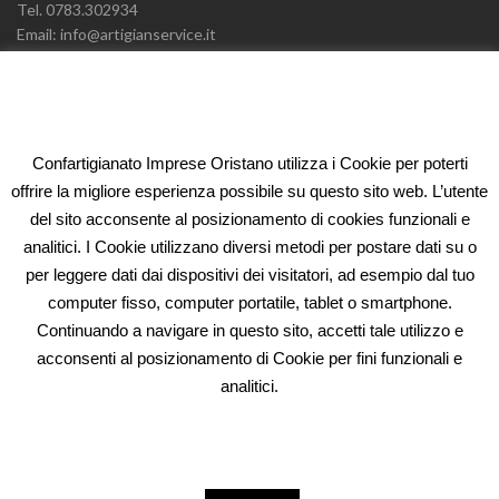
Tel. 0783.302934
Email: info@artigianservice.it
PEC: artigianservice-sccarl@pec.it
P.IVA: 00595770959
Codice Univoco: W7YVJK9
Confartigianato Imprese Oristano utilizza i Cookie per poterti
ELEONORA FIDI
offrire la migliore esperienza possibile su questo sito web. L’utente
del sito acconsente al posizionamento di cookies funzionali e
Oristano (OR)
analitici. I Cookie utilizzano diversi metodi per postare dati su o
Via Campanelli n° 41 – 09170
per leggere dati dai dispositivi dei visitatori, ad esempio dal tuo
Tel. 0783.302934
computer fisso, computer portatile, tablet o smartphone.
Email: fidi@artigianservice.it
Continuando a navigare in questo sito, accetti tale utilizzo e
PEC: eleonorafidi@pec.it
acconsenti al posizionamento di Cookie per fini funzionali e
P.IVA: 00720010958
Codice Univoco: W7YVJK9
analitici.
PRIVACY