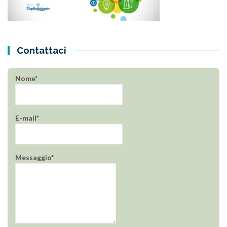
Contattaci
Nome*
E-mail*
Messaggio*