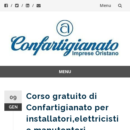
Menu
Skip
to
content
MENU
Skip
to
content
Corso gratuito di
09
Confartigianato per
GEN
installatori,elettricisti