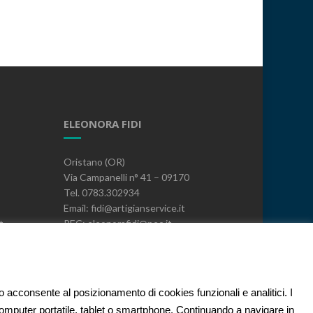
ELEONORA FIDI
Oristano (OR)
Via Campanelli n° 41 – 09170
Tel. 0783.302934
Email: fidi@artigianservice.it
t
PEC: eleonorafidi@pec.it
P.IVA: 00720010958
Codice Univoco: W7YVJK9
PRIVACY
to acconsente al posizionamento di cookies funzionali e analitici. I
 computer portatile, tablet o smartphone. Continuando a navigare in