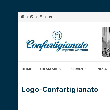
Skip
HOME
CHI SIAMO
SERVIZI
INIZIAT
to
content
Logo-Confartigianato