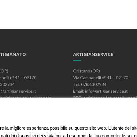
TIGIANATO
ARTIGIANSERVICE
(OR)
Oristano (OR)
nelli n° 41 – 09170
Via Campanelli n° 41 – 09170
3.302934
Tel. 0783.302934
o@artigianservice.it
Email: info@artigianservice.it
artigianato.or@arubapec.it
PEC: artigianservice-sccarl@pec.i
06390951
P.IVA: 00595770959
Codice Univoco: W7YVJK9
ire la migliore esperienza possibile su questo sito web. L’utente del si
 dati dai dispositivi dei visitatori, ad esempio dal tuo computer fisso,