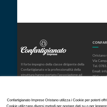
CONFAR
Oristano 
Via Campa
Il forte impegno della classe dirigente della
Tel. 078
Confartigianato e la professionalità della
Email: inf
struttura hanno portato l’associazione ad
PEC: conf
essere il leader, a livello provinciale e
C.F. 800
regionale, nella rappresentanza, nei servizi
e nell’espressione di posizioni sindacali a
difesa delle imprese.
Confartigianato Imprese Oristano utilizza i Cookie per poterti offr
Cookie utilizzano diversi metodi per postare dati su o per leggere