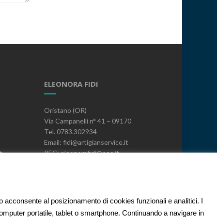
ELEONORA FIDI
Oristano (OR)
Via Campanelli n° 41 – 09170
Tel. 0783.302934
Email: fidi@artigianservice.it
t
PEC: eleonorafidi@pec.it
P.IVA: 00720010958
Codice Univoco: W7YVJK9
PRIVACY
to acconsente al posizionamento di cookies funzionali e analitici. I
 computer portatile, tablet o smartphone. Continuando a navigare in