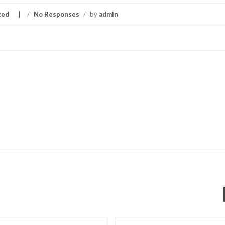
zed
/
No Responses
/
by
admin