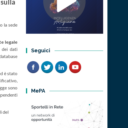
 sulla
so la sede
e legale
 dei dati
Seguici
i database
d è stato
ificativo,
egge sono
MePA
ipendenti
i del