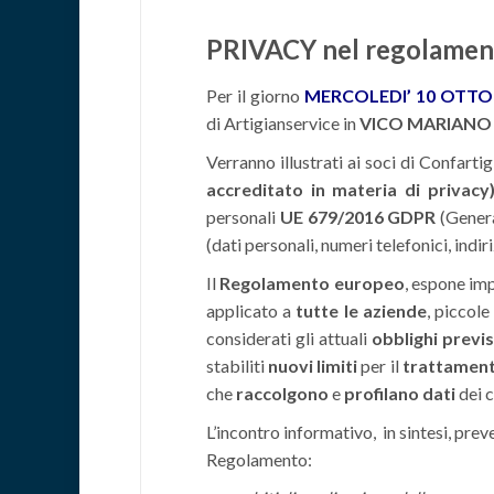
PRIVACY nel regolamen
Per il giorno
MERCOLEDI’ 10 OTT
di Artigianservice in
VICO MARIANO I
Verranno illustrati ai soci di Confarti
accreditato in materia di privacy
personali
UE 679/2016 GDPR
(Genera
(dati personali, numeri telefonici, indi
Il
Regolamento europeo
, espone im
applicato a
tutte le aziende
, piccole
considerati gli attuali
obblighi previs
stabiliti
nuovi limiti
per il
trattament
che
raccolgono
e
profilano
dati
dei c
L’incontro informativo, in sintesi, preve
Regolamento: