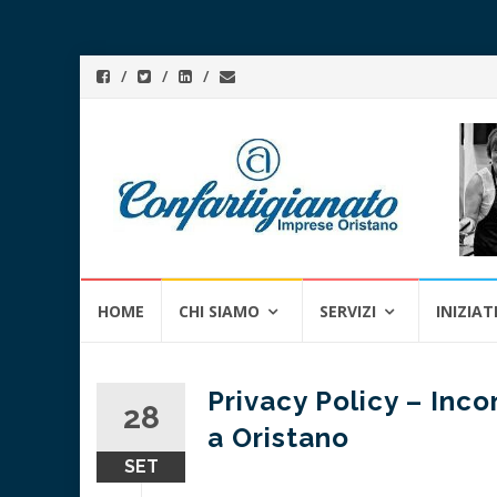
Skip
HOME
CHI SIAMO
SERVIZI
INIZIAT
to
content
Privacy Policy – Inc
28
a Oristano
SET