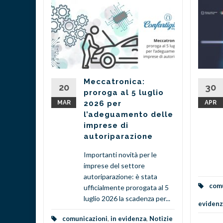
gitale
ne
io
Meccatronica:
ia Giosuè
20
30
proroga al 5 luglio
no 24
MAR
2026 per
APR
00 -...
l’adeguamento delle
imprese di
zie
...
autoriparazione
d More
Importanti novità per le
imprese del settore
autoriparazione: è stata
comu
ufficialmente prorogata al 5
luglio 2026 la scadenza per...
evidenz
comunicazioni
,
in evidenza
,
Notizie