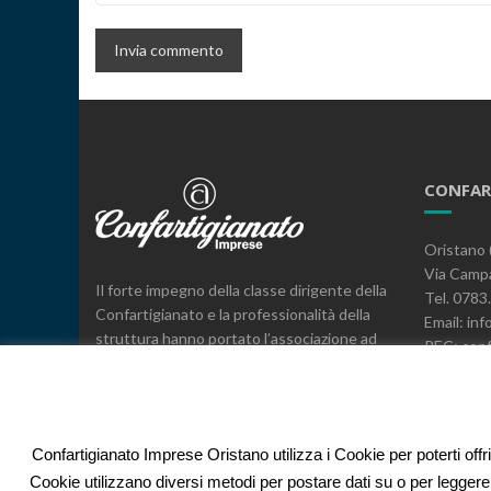
CONFAR
Oristano 
Via Campa
Il forte impegno della classe dirigente della
Tel. 078
Confartigianato e la professionalità della
Email: inf
struttura hanno portato l’associazione ad
PEC: conf
essere il leader, a livello provinciale e
C.F. 800
regionale, nella rappresentanza, nei servizi
e nell’espressione di posizioni sindacali a
difesa delle imprese.
Confartigianato Imprese Oristano utilizza i Cookie per poterti offr
Cookie utilizzano diversi metodi per postare dati su o per leggere