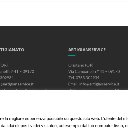
TIGIANATO
ARTIGIANSERVICE
(OR)
Oristano (OR)
nelli n° 41 – 09170
Via Campanelli n° 41 – 09170
3.302934
Tel. 0783.302934
o@artigianservice.it
Email: info@artigianservice.it
artigianato.or@arubapec.it
PEC: artigianservice-sccarl@pec.i
06390951
P.IVA: 00595770959
Codice Univoco: W7YVJK9
ire la migliore esperienza possibile su questo sito web. L’utente del si
 dati dai dispositivi dei visitatori, ad esempio dal tuo computer fisso,