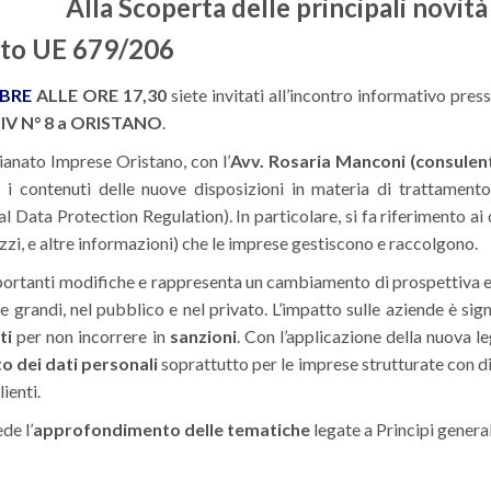
Alla Scoperta delle principali novità
to UE 679/206
OBRE
ALLE ORE 17,30
siete invitati all’incontro informativo pres
V N° 8 a ORISTANO
.
gianato Imprese Oristano, con l’
Avv. Rosaria Manconi (consulent
)
i contenuti delle nuove disposizioni in materia di trattamento
l Data Protection Regulation). In particolare, si fa riferimento a
rizzi, e altre informazioni) che le imprese gestiscono e raccolgono.
portanti modifiche e rappresenta un cambiamento di prospettiva e
 e grandi, nel pubblico e nel privato. L’impatto sulle aziende è sign
ti
per non incorrere in
sanzioni
. Con l’applicazione della nuova l
o dei dati personali
soprattutto per le imprese strutturate con d
lienti.
de l’
approfondimento delle tematiche
legate a Principi general