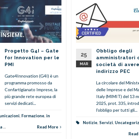
Progetto G4I – Gate
Obbligo degli
25
for Innovation per le
amministratori 
PMI
MAR
società di aver
indirizzo PEC
Gate4Innovation (G4I) è un
programma promosso da
La circolare del Minist
Confartigianato Imprese, la
delle Imprese e del M
più grande rete europea di
Italy (MIMIT) del 13 
servizi dedicati...
2025, prot. 335, intro
l'obbligo per tutti gli...
nicazioni
,
Formazione
,
in
Notizie
,
Servizi
,
Uncategori
a
...
Read More
Read