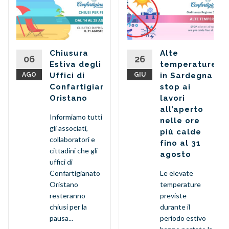
ato
Chiusura
Alte
06
26
Estiva degli
temperature:
AGO
Uffici di
GIU
in Sardegna
Confartigianato
stop ai
Oristano
lavori
all’aperto
Informiamo tutti
nelle ore
gli associati,
più calde
collaboratori e
fino al 31
cittadini che gli
agosto
uffici di
Confartigianato
Le elevate
Oristano
temperature
resteranno
previste
chiusi per la
durante il
pausa...
periodo estivo