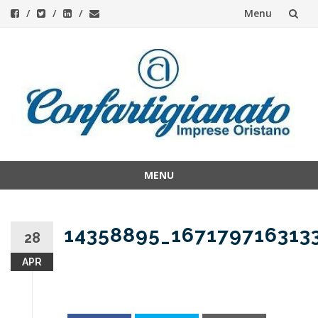
Menu
Skip
to
content
MENU
Skip
to
content
14358895_167179716313
28
APR