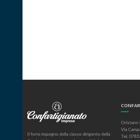
CONFAR
Oristano 
Via Campa
Il forte impegno della classe dirigente della
Tel. 078