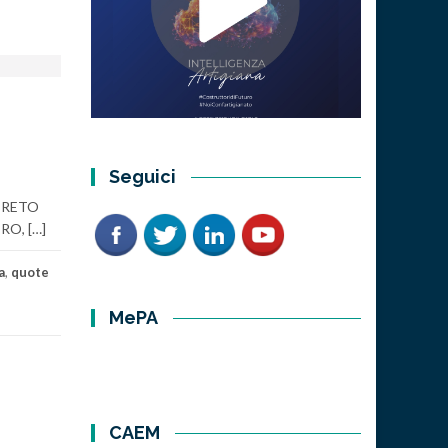
Seguici
DECRETO
RO, […]
a
,
quote
MePA
CAEM