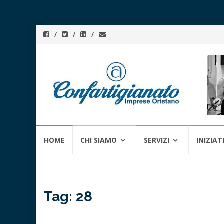
Skip
HOME
CHI SIAMO
SERVIZI
INIZIAT
to
content
Tag:
28