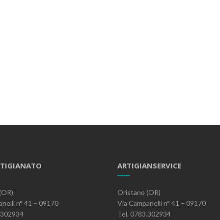
TIGIANATO
ARTIGIANSERVICE
(OR)
Oristano (OR)
nelli n° 41 – 09170
Via Campanelli n° 41 – 09170
3.302934
Tel. 0783.302934