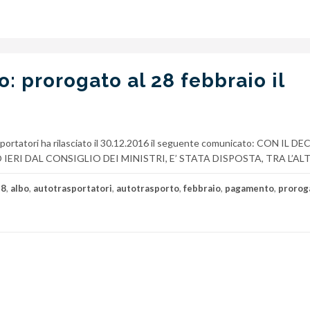
: prorogato al 28 febbraio il
rasportatori ha rilasciato il 30.12.2016 il seguente comunicato: CON IL 
RI DAL CONSIGLIO DEI MINISTRI, E’ STATA DISPOSTA, TRA L’ALT
28
,
albo
,
autotrasportatori
,
autotrasporto
,
febbraio
,
pagamento
,
prorog