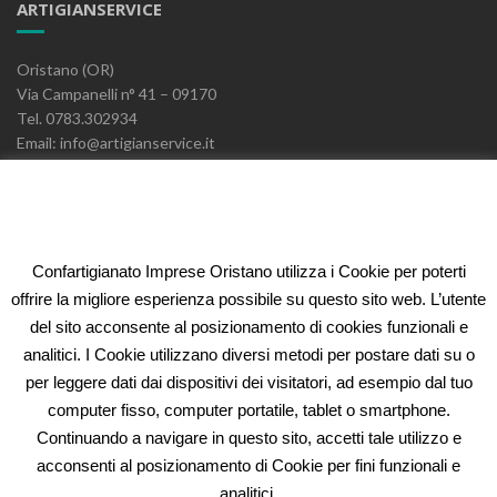
ARTIGIANSERVICE
Oristano (OR)
Via Campanelli n° 41 – 09170
Tel. 0783.302934
Email: info@artigianservice.it
PEC: artigianservice-sccarl@pec.it
P.IVA: 00595770959
Codice Univoco: W7YVJK9
Confartigianato Imprese Oristano utilizza i Cookie per poterti
ELEONORA FIDI
offrire la migliore esperienza possibile su questo sito web. L’utente
del sito acconsente al posizionamento di cookies funzionali e
Oristano (OR)
analitici. I Cookie utilizzano diversi metodi per postare dati su o
Via Campanelli n° 41 – 09170
per leggere dati dai dispositivi dei visitatori, ad esempio dal tuo
Tel. 0783.302934
computer fisso, computer portatile, tablet o smartphone.
Email: fidi@artigianservice.it
Continuando a navigare in questo sito, accetti tale utilizzo e
PEC: eleonorafidi@pec.it
acconsenti al posizionamento di Cookie per fini funzionali e
P.IVA: 00720010958
Codice Univoco: W7YVJK9
analitici.