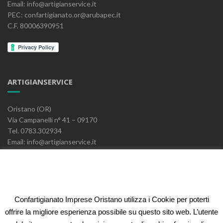
Email: info@artigianservice.it
PEC: confartigianato.or@arubapec.it
C.F. 80006390951
ARTIGIANSERVICE
Oristano (OR)
Via Campanelli n° 41 – 09170
Tel. 0783.302934
Email: info@artigianservice.it
PEC: artigianservice-sccarl@pec.it
P.IVA: 00595770959
Codice Univoco: W7YVJK9
Confartigianato Imprese Oristano utilizza i Cookie per poterti
ELEONORA FIDI
offrire la migliore esperienza possibile su questo sito web. L’utente