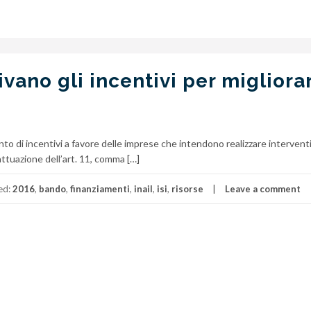
ivano gli incentivi per migliora
to di incentivi a favore delle imprese che intendono realizzare interventi
 attuazione dell’art. 11, comma […]
ed:
2016
,
bando
,
finanziamenti
,
inail
,
isi
,
risorse
Leave a comment