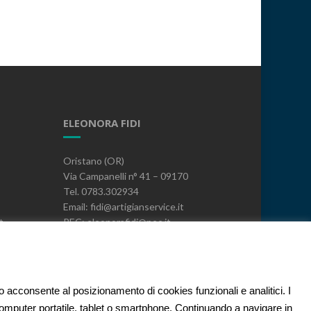
ELEONORA FIDI
Oristano (OR)
Via Campanelli n° 41 – 09170
Tel. 0783.302934
Email: fidi@artigianservice.it
t
PEC: eleonorafidi@pec.it
P.IVA: 00720010958
Codice Univoco: W7YVJK9
PRIVACY
to acconsente al posizionamento di cookies funzionali e analitici. I
 computer portatile, tablet o smartphone. Continuando a navigare in