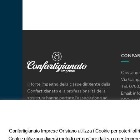
CONFAR
Oristano 
Via Campa
Il forte impegno della classe dirigente della
Tel. 078
Confartigianato e la professionalità della
Email: inf
struttura hanno portato l’associazione ad
PEC: conf
essere il leader, a livello provinciale e
C.F. 800
regionale, nella rappresentanza, nei servizi
e nell’espressione di posizioni sindacali a
difesa delle imprese.
Confartigianato Imprese Oristano utilizza i Cookie per poterti offr
Cookie utilizzano diversi metodi per postare dati su o per leggere