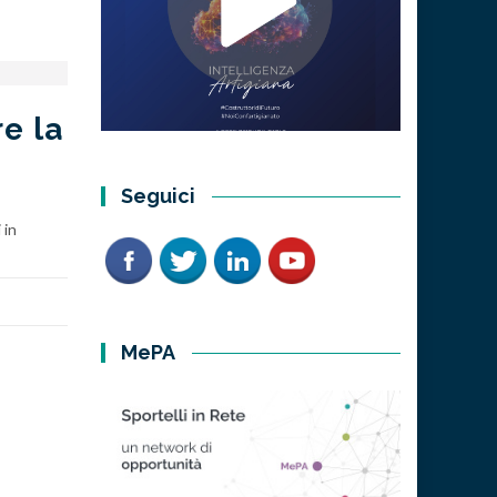
re la
Seguici
 in
MePA