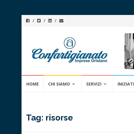
Skip
HOME
CHI SIAMO
SERVIZI
INIZIAT
to
content
Tag:
risorse