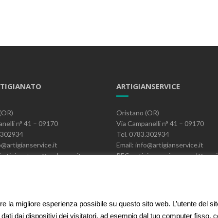
TIGIANATO
ARTIGIANSERVICE
(OR)
Oristano (OR)
nelli n° 41 – 09170
Via Campanelli n° 41 – 09170
3.302934
Tel. 0783.302934
o@artigianservice.it
Email: info@artigianservice.it
artigianato.or@arubapec.it
PEC: artigianservice-sccarl@pec.i
06390951
P.IVA: 00595770959
Codice Univoco: W7YVJK9
ire la migliore esperienza possibile su questo sito web. L’utente del si
 dati dai dispositivi dei visitatori, ad esempio dal tuo computer fisso,