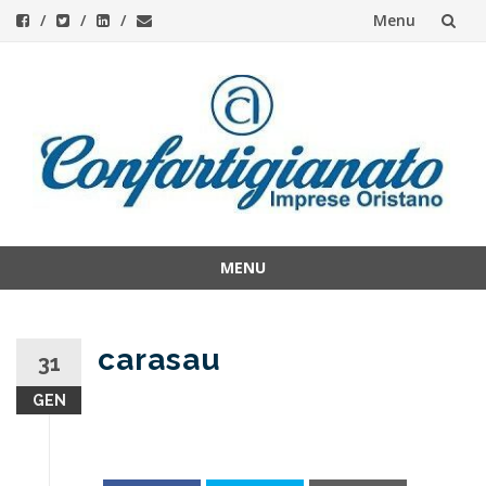
Menu
Skip
to
content
MENU
Skip
to
content
carasau
31
GEN