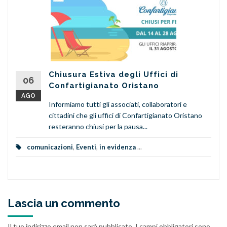
Chiusura Estiva degli Uffici di
06
Confartigianato Oristano
AGO
Informiamo tutti gli associati, collaboratori e
cittadini che gli uffici di Confartigianato Oristano
resteranno chiusi per la pausa...
comunicazioni
,
Eventi
,
in evidenza
...
Lascia un commento
Il tuo indirizzo email non sarà pubblicato.
I campi obbligatori sono