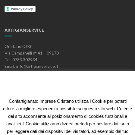
ARTIGIANSERVICE
Oristano (OR)
Via Campanelli n° 41 – 09170
Tel. 0783.302934
Email: info@artigianservice.it
PEC: artigianservice-sccarl@pec.it
P.IVA: 00595770959
Codice Univoco: W7YVJK9
Confartigianato Imprese Oristano utilizza i Cookie per poterti
ELEONORA FIDI
offrire la migliore esperienza possibile su questo sito web. L’utente
del sito acconsente al posizionamento di cookies funzionali e
Oristano (OR)
analitici. I Cookie utilizzano diversi metodi per postare dati su o
Via Campanelli n° 41 – 09170
per leggere dati dai dispositivi dei visitatori, ad esempio dal tuo
Tel. 0783.302934