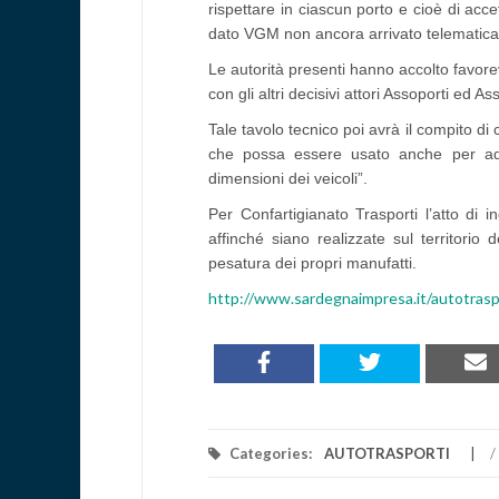
rispettare in ciascun porto e cioè di acce
dato VGM non ancora arrivato telematicam
Le autorità presenti hanno accolto favor
con gli altri decisivi attori Assoporti ed As
Tale tavolo tecnico poi avrà il compito di 
che possa essere usato anche per adem
dimensioni dei veicoli”.
Per Confartigianato Trasporti l’atto di
affinché siano realizzate sul territori
pesatura dei propri manufatti.
http://www.sardegnaimpresa.it/autotraspo
Categories:
AUTOTRASPORTI
/