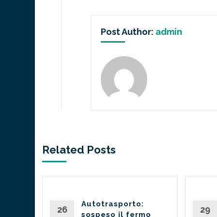
Post Author:
admin
Related Posts
O: IL
Autotrasporto:
ON IL
26
29
sospeso il fermo