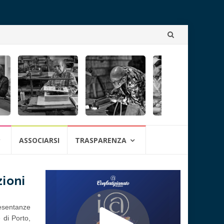
Skip
to
content
ASSOCIARSI
TRASPARENZA
zioni
resentanze
 di Porto,