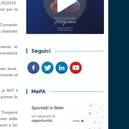
 125/2016.
ire per la
il Comando
M chiamato
amente le
Seguici
 procedure
casi dove,
rumento di
 al MIT il
MePA
 presso le
 Trasporti
ento delle
uire e far