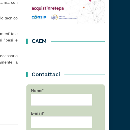
ura ma con
lo tecnico
ument’ tale
i “pesi e
CAEM
necessario
tamente la
Contattaci
Nome*
E-mail*