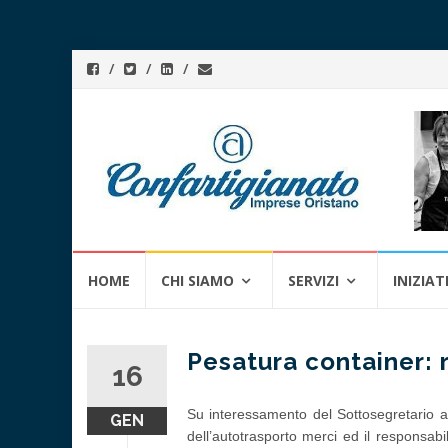
Skip
HOME
CHI SIAMO
SERVIZI
INIZIAT
to
content
Pesatura container: 
16
Su interessamento del Sottosegretario a
GEN
dell’autotrasporto merci ed il responsa