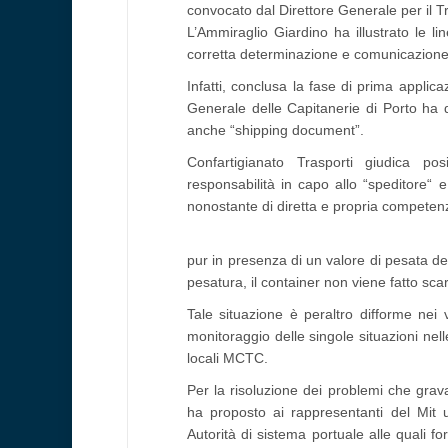
convocato dal Direttore Generale per il T
L’Ammiraglio Giardino ha illustrato le li
corretta determinazione e comunicazione
Infatti, conclusa la fase di prima applic
Generale delle Capitanerie di Porto ha 
anche “shipping document”.
Confartigianato Trasporti giudica pos
responsabilità in capo allo “speditore“
nonostante di diretta e propria competen
pur in presenza di un valore di pesata del
pesatura, il container non viene fatto sca
Tale situazione è peraltro difforme nei v
monitoraggio delle singole situazioni nell
locali MCTC.
Per la risoluzione dei problemi che grava
ha proposto ai rappresentanti del Mit u
Autorità di sistema portuale alle quali f