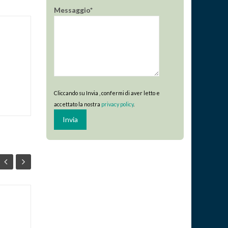
Messaggio*
Cliccando su Invia , confermi di aver letto e
accettato la nostra
privacy policy
.
Contributi
06
16
–
Ministeriali – Bando
GIU
MAR