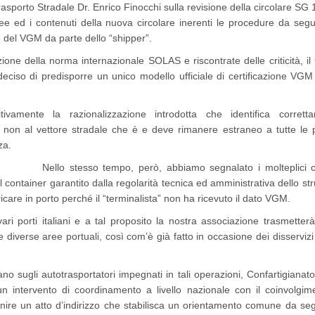
rasporto Stradale Dr. Enrico Finocchi sulla revisione della circolare SG
nee ed i contenuti della nuova circolare inerenti le procedure da segu
 del VGM da parte dello “shipper”.
azione della norma internazionale SOLAS e riscontrate delle criticità, 
deciso di predisporre un unico modello ufficiale di certificazione VG
itivamente la razionalizzazione introdotta che identifica corrett
 e non al vettore stradale che è e deve rimanere estraneo a tutte le
za.
Nello stesso tempo, però, abbiamo segnalato i molteplici 
 container garantito dalla regolarità tecnica ed amministrativa dello st
ricare in porto perché il “terminalista” non ha ricevuto il dato VGM.
ari porti italiani e a tal proposito la nostra associazione trasmetterà
e diverse aree portuali, così com’è già fatto in occasione dei disservizi
no sugli autotrasportatori impegnati in tali operazioni, Confartigianato
n intervento di coordinamento a livello nazionale con il coinvolgim
ornire un atto d’indirizzo che stabilisca un orientamento comune da seg