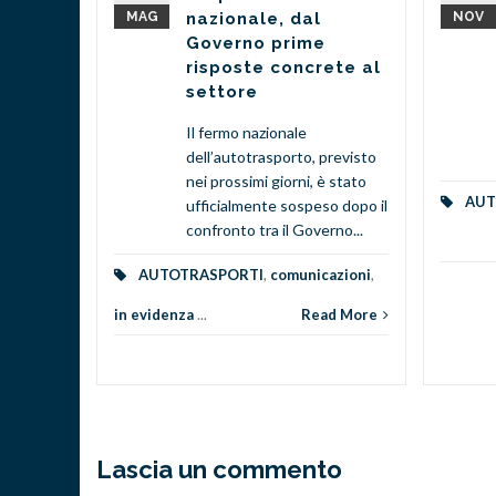
MAG
nazionale, dal
NOV
 TG1
Governo prime
risposte concrete al
 CARO-
settore
Il fermo nazionale
dell’autotrasporto, previsto
TO
nei prossimi giorni, è stato
ce
AUT
ufficialmente sospeso dopo il
strutture
confronto tra il Governo...
ellanova,
AUTOTRASPORTI
,
comunicazioni
,
in evidenza
...
Read More
d More
Lascia un commento