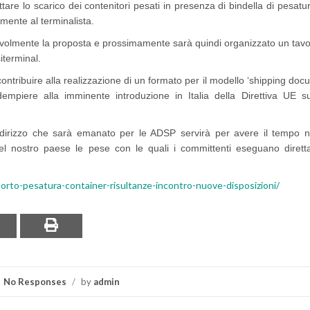
ttare lo scarico dei contenitori pesati in presenza di bindella di pesat
ente al terminalista.
evolmente la proposta e prossimamente sarà quindi organizzato un tavo
siterminal.
contribuire alla realizzazione di un formato per il modello ‘shipping doc
piere alla imminente introduzione in Italia della Direttiva UE su
 indirizzo che sarà emanato per le ADSP servirà per avere il tempo 
o del nostro paese le pese con le quali i committenti eseguano diret
rto-pesatura-container-risultanze-incontro-nuove-disposizioni/
No Responses
/
by
admin