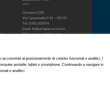
Oristano (OR)
Via Campanelli n° 41 – 09170
Tel. 0783.302934
Email: fidi@artigianservice.it
t
PEC: eleonorafidi@pec.it
P.IVA: 00720010958
Codice Univoco: W7YVJK9
PRIVACY
to acconsente al posizionamento di cookies funzionali e analitici. I
 computer portatile, tablet o smartphone. Continuando a navigare in
nali e analitici.