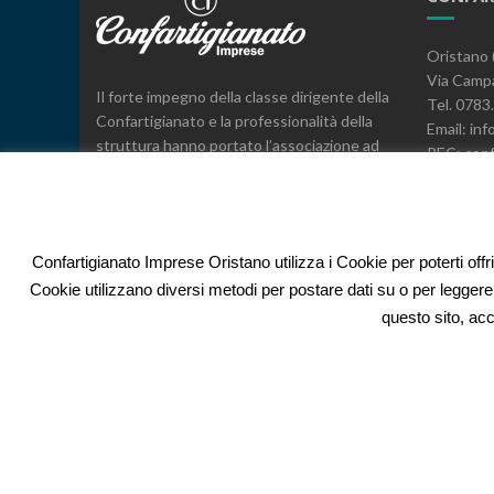
Oristano 
Via Campa
Il forte impegno della classe dirigente della
Tel. 078
Confartigianato e la professionalità della
Email: inf
struttura hanno portato l’associazione ad
PEC: conf
essere il leader, a livello provinciale e
C.F. 800
regionale, nella rappresentanza, nei servizi
e nell’espressione di posizioni sindacali a
difesa delle imprese.
Confartigianato Imprese Oristano utilizza i Cookie per poterti offr
Cookie utilizzano diversi metodi per postare dati su o per leggere
questo sito, acc
Islemag
powered by
WordPress