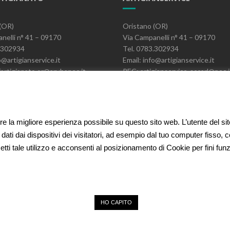
(OR)
Oristano (OR)
nelli n° 41 – 09170
Via Campanelli n° 41 – 09170
3.302934
Tel. 0783.302934
o@artigianservice.it
Email: info@artigianservice.it
artigianato.or@arubapec.it
PEC: artigianservice-sccarl@pec.i
06390951
P.IVA: 00595770959
Codice Univoco: W7YVJK9
ire la migliore esperienza possibile su questo sito web. L’utente del si
 dati dai dispositivi dei visitatori, ad esempio dal tuo computer fisso,
etti tale utilizzo e acconsenti al posizionamento di Cookie per fini funzio
HO CAPITO