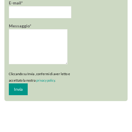
E-mail*
Messaggio*
Cliccando su Invia , confermi di aver letto e
accettato la nostra
privacy policy
.