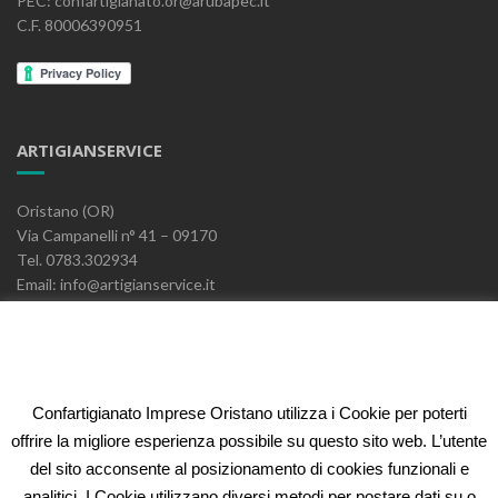
PEC: confartigianato.or@arubapec.it
C.F. 80006390951
ARTIGIANSERVICE
Oristano (OR)
Via Campanelli n° 41 – 09170
Tel. 0783.302934
Email: info@artigianservice.it
PEC: artigianservice-sccarl@pec.it
P.IVA: 00595770959
Codice Univoco: W7YVJK9
Confartigianato Imprese Oristano utilizza i Cookie per poterti
ELEONORA FIDI
offrire la migliore esperienza possibile su questo sito web. L’utente
del sito acconsente al posizionamento di cookies funzionali e
Oristano (OR)
analitici. I Cookie utilizzano diversi metodi per postare dati su o