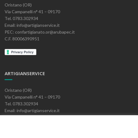
Oristano (OR)
Via Campanelli n° 41 – 09170
Tel. 0783.302934
Email: info@artigianservice.it
PEC: confartigianato.or@arubapec.it
C.F. 80006390951
ARTIGIANSERVICE
Oristano (OR)
Via Campanelli n° 41 – 09170
Tel. 0783.302934
Email: info@artigianservice.it
PEC: artigianservice-sccarl@pec.it
P.IVA: 00595770959
Codice Univoco: W7YVJK9