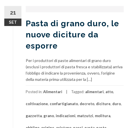
21
Pasta di grano duro, le
SET
nuove diciture da
esporre
Per i produttori di paste alimentari di grano duro
(esclusi i produttori di pasta fresca e stabilizzata) arriva
l’obbligo di indicare la provenienza, ovvero, l’origine
della materia prima utilizzata per la […]
Posted in:
Alimentari
Tagged:
alimentari
,
atto
,
coltivazione
,
confartigianato
,
decreto
,
diciture
,
duro
,
gazzetta
,
grano
,
indicazioni
,
matzutzi
,
molitura
,
obbligo
,
origine
,
oristano
,
paesi
,
pasta
,
paste
,