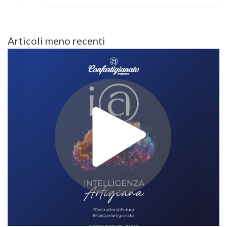
Navigazione
Articoli meno recenti
articoli