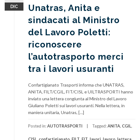
Unatras, Anita e
DIC
sindacati al Ministro
del Lavoro Poletti:
riconoscere
l’autotrasporto merci
tra i lavori usuranti
Confartigianato Trasporti informa che UNATRAS,
ANITA, FILT/CGIL, FIT/CISL e UILTRASPORTI hanno
inviato una lettera congiunta al Ministro del Lavoro
Giuliano Poletti sui lavori usuranti. Nella lettera, in
maniera unitaria, Unatras, […]
Posted in:
AUTOTRASPORTI
Tagged:
ANITA
,
CGIL
,
CISL
,
confartigianato
,
FILT
,
FIT
,
lavori
,
lavoro
,
lettera
,