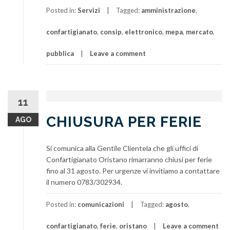
Posted in:
Servizi
Tagged:
amministrazione
,
confartigianato
,
consip
,
elettronico
,
mepa
,
mercato
,
pubblica
Leave a comment
11
CHIUSURA PER FERIE
AGO
Si comunica alla Gentile Clientela che gli uffici di
Confartigianato Oristano rimarranno chiusi per ferie
fino al 31 agosto. Per urgenze vi invitiamo a contattare
il numero 0783/302934.
Posted in:
comunicazioni
Tagged:
agosto
,
confartigianato
,
ferie
,
oristano
Leave a comment