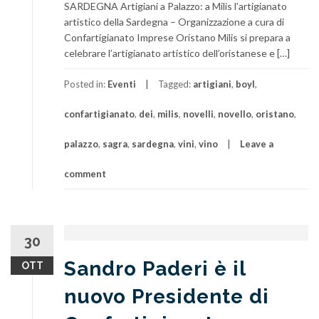
SARDEGNA Artigiani a Palazzo: a Milis l’artigianato
artistico della Sardegna – Organizzazione a cura di
Confartigianato Imprese Oristano Milis si prepara a
celebrare l’artigianato artistico dell’oristanese e […]
Posted in:
Eventi
Tagged:
artigiani
,
boyl
,
confartigianato
,
dei
,
milis
,
novelli
,
novello
,
oristano
,
palazzo
,
sagra
,
sardegna
,
vini
,
vino
Leave a
comment
30
Sandro Paderi è il
OTT
nuovo Presidente di