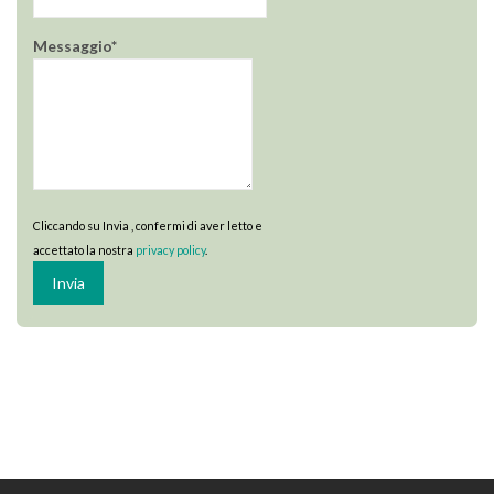
Messaggio*
Cliccando su Invia , confermi di aver letto e
accettato la nostra
privacy policy
.