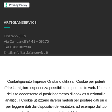
ARTIGIANSERVICE
Oristano (OR)
Via Campanelli n° 41 – 09170
Tel. 0783.302934
Email: info@artigianservice.it
PEC: artigianservice-sccarl@pec.it
P.IVA: 00595770959
Codice Univoco: W7YVJK9
Confartigianato Imprese Oristano utilizza i Cookie per poterti
ELEONORA FIDI
offrire la migliore esperienza possibile su questo sito web. L’utente
del sito acconsente al posizionamento di cookies funzionali e
Oristano (OR)
analitici. I Cookie utilizzano diversi metodi per postare dati su o
Via Campanelli n° 41 – 09170
per leggere dati dai dispositivi dei visitatori, ad esempio dal tuo
Tel. 0783.302934