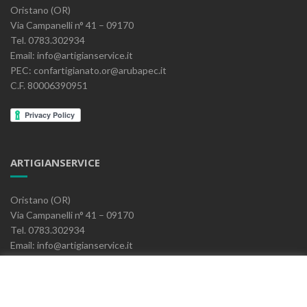
Oristano (OR)
Via Campanelli n° 41 – 09170
Tel. 0783.302934
Email: info@artigianservice.it
PEC: confartigianato.or@arubapec.it
C.F. 80006390951
ARTIGIANSERVICE
Oristano (OR)
Via Campanelli n° 41 – 09170
Tel. 0783.302934
Email: info@artigianservice.it
PEC: artigianservice-sccarl@pec.it
P.IVA: 00595770959
Codice Univoco: W7YVJK9