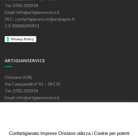
Tel. 0783.302934
Email: info@artigianservice.it
PEC: confartigianato.or@arubapec.it
C.F. 80006390951
ARTIGIANSERVICE
Oristano (OR)
Via Campanelli n° 41 – 09170
Tel. 0783.302934
Email: info@artigianservice.it
PEC: artigianservice-sccarl@pec.it
P.IVA: 00595770959
Codice Univoco: W7YVJK9
Confartigianato Imprese Oristano utilizza i Cookie per poterti
ELEONORA FIDI