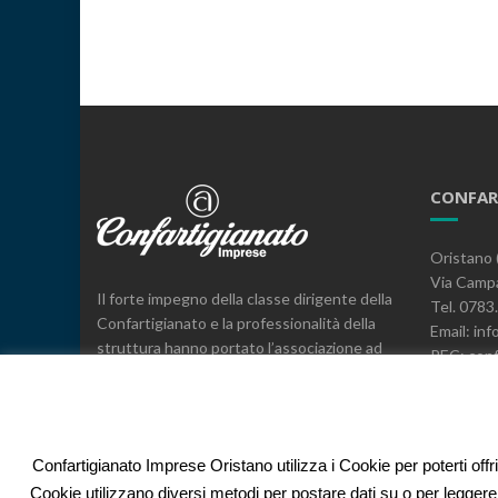
CONFAR
Oristano 
Via Campa
Il forte impegno della classe dirigente della
Tel. 078
Confartigianato e la professionalità della
Email: inf
struttura hanno portato l’associazione ad
PEC: conf
essere il leader, a livello provinciale e
C.F. 800
regionale, nella rappresentanza, nei servizi
e nell’espressione di posizioni sindacali a
difesa delle imprese.
Confartigianato Imprese Oristano utilizza i Cookie per poterti offr
Cookie utilizzano diversi metodi per postare dati su o per leggere