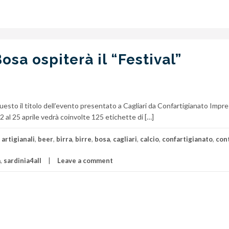
Bosa ospiterà il “Festival”
esto il titolo dell’evento presentato a Cagliari da Confartigianato Impr
 al 25 aprile vedrà coinvolte 125 etichette di […]
,
artigianali
,
beer
,
birra
,
birre
,
bosa
,
cagliari
,
calcio
,
confartigianato
,
con
a
,
sardinia4all
Leave a comment