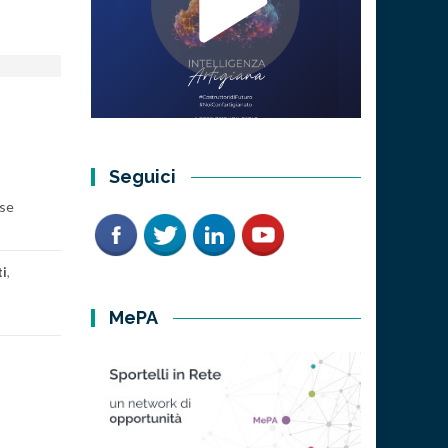
Seguici
ese
ti
,
MePA