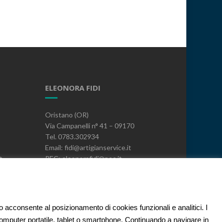
ELEONORA FIDI
Oristano (OR)
Via Campanelli n° 41 – 09170
Tel. 0783.302934
Email: fidi@artigianservice.it
t
PEC: eleonorafidi@pec.it
P.IVA: 00720010958
Codice Univoco: W7YVJK9
PRIVACY
to acconsente al posizionamento di cookies funzionali e analitici. I
 computer portatile, tablet o smartphone. Continuando a navigare in