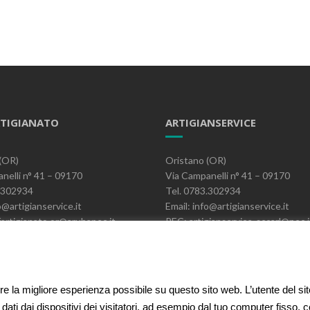
TIGIANATO
ARTIGIANSERVICE
(OR)
Oristano (OR)
nelli n° 41 – 09170
Via Campanelli n° 41 – 09170
3.302934
Tel. 0783.302934
o@artigianservice.it
Email: info@artigianservice.it
artigianato.or@arubapec.it
PEC: artigianservice-sccarl@pec.i
06390951
P.IVA: 00595770959
Codice Univoco: W7YVJK9
ire la migliore esperienza possibile su questo sito web. L’utente del si
 dati dai dispositivi dei visitatori, ad esempio dal tuo computer fisso,