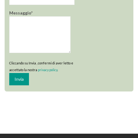
Messaggio*
Cliccando su Invia , confermi di aver letto e
accettato la nostra
privacy policy
.