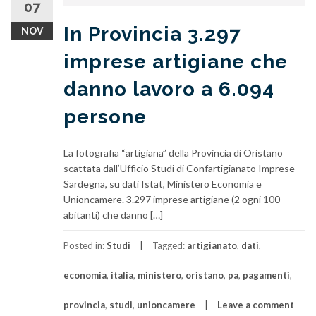
07
In Provincia 3.297
NOV
imprese artigiane che
danno lavoro a 6.094
persone
La fotografia “artigiana” della Provincia di Oristano
scattata dall’Ufficio Studi di Confartigianato Imprese
Sardegna, su dati Istat, Ministero Economia e
Unioncamere. 3.297 imprese artigiane (2 ogni 100
abitanti) che danno […]
Posted in:
Studi
Tagged:
artigianato
,
dati
,
economia
,
italia
,
ministero
,
oristano
,
pa
,
pagamenti
,
provincia
,
studi
,
unioncamere
Leave a comment