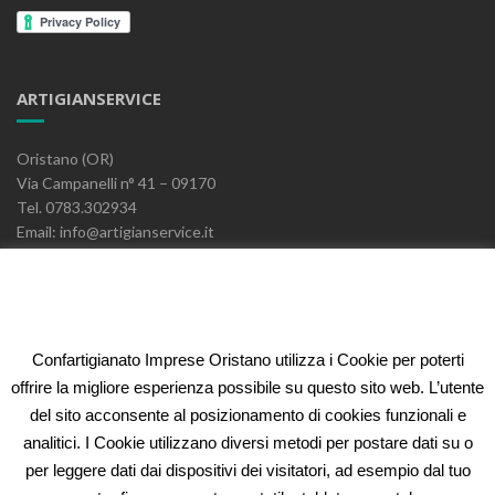
ARTIGIANSERVICE
Oristano (OR)
Via Campanelli n° 41 – 09170
Tel. 0783.302934
Email: info@artigianservice.it
PEC: artigianservice-sccarl@pec.it
P.IVA: 00595770959
Codice Univoco: W7YVJK9
Confartigianato Imprese Oristano utilizza i Cookie per poterti
ELEONORA FIDI
offrire la migliore esperienza possibile su questo sito web. L’utente
del sito acconsente al posizionamento di cookies funzionali e
Oristano (OR)
analitici. I Cookie utilizzano diversi metodi per postare dati su o
Via Campanelli n° 41 – 09170
per leggere dati dai dispositivi dei visitatori, ad esempio dal tuo
Tel. 0783.302934