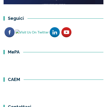
Seguici
MePA
CAEM
Contattaci