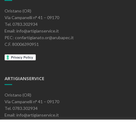
Oristano (OR)
Via Campanelli n° 41 – 09170
Tel. 0783.302934
Email: info@artigianservice.it
PEC: confartigianato.or@arubapec.it
C.F. 80006390951
ARTIGIANSERVICE
Oristano (OR)
Via Campanelli n° 41 – 09170
Tel. 0783.302934
Email: info@artigianservice.it
PEC: artigianservice-sccarl@pec.it
P.IVA: 00595770959
Codice Univoco: W7YVJK9