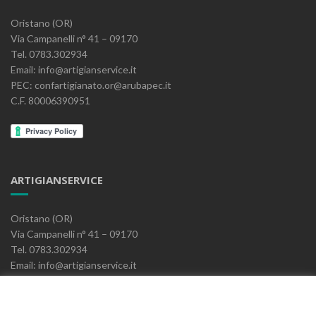
Oristano (OR)
Via Campanelli n° 41 – 09170
Tel. 0783.302934
Email: info@artigianservice.it
PEC: confartigianato.or@arubapec.it
C.F. 80006390951
ARTIGIANSERVICE
Oristano (OR)
Via Campanelli n° 41 – 09170
Tel. 0783.302934
Email: info@artigianservice.it
PEC: artigianservice-sccarl@pec.it
P.IVA: 00595770959
Codice Univoco: W7YVJK9