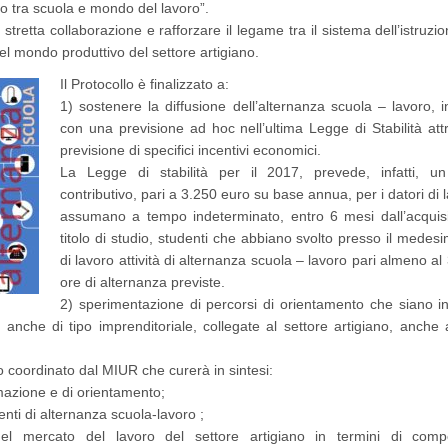
to tra scuola e mondo del lavoro”.
tretta collaborazione e rafforzare il legame tra il sistema dell’istruzio
l mondo produttivo del settore artigiano.
Il Protocollo è finalizzato a:
1) sostenere la diffusione dell’alternanza scuola – lavoro, i
con una previsione ad hoc nell’ultima Legge di Stabilità att
previsione di specifici incentivi economici.
La Legge di stabilità per il 2017, prevede, infatti, u
contributivo, pari a 3.250 euro su base annua, per i datori di 
assumano a tempo indeterminato, entro 6 mesi dall’acquisi
titolo di studio, studenti che abbiano svolto presso il medes
di lavoro attività di alternanza scuola – lavoro pari almeno al
ore di alternanza previste.
2) sperimentazione di percorsi di orientamento che siano i
 anche di tipo imprenditoriale, collegate al settore artigiano, anche 
co coordinato dal MIUR che curerà in sintesi:
ormazione e di orientamento;
venti di alternanza scuola-lavoro ;
i del mercato del lavoro del settore artigiano in termini di com