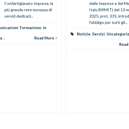
Confartigianato Imprese, la
delle Imprese e del M
più grande rete europea di
Italy (MIMIT) del 13 
servizi dedicati...
2025, prot. 335, intro
l'obbligo per tutti gli...
nicazioni
,
Formazione
,
in
Notizie
,
Servizi
,
Uncategori
a
...
Read More
Read