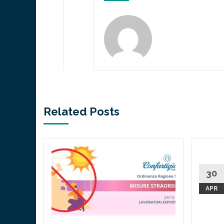
Related Posts
orare
e in
30
APR
Nuove
utela dei
ente