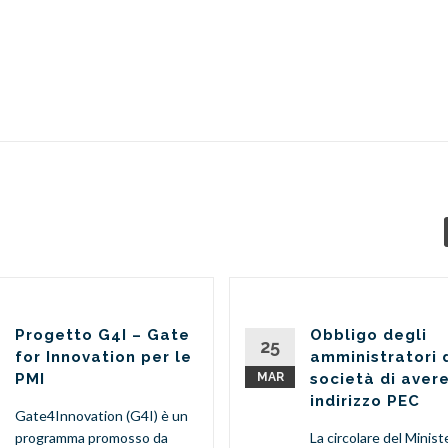
Progetto G4I – Gate
Obbligo degli
25
for Innovation per le
amministratori 
PMI
MAR
società di aver
indirizzo PEC
Gate4Innovation (G4I) è un
programma promosso da
La circolare del Minist