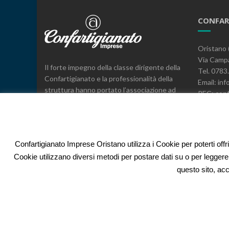
CONFAR
Oristano 
Via Campa
Il forte impegno della classe dirigente della
Tel. 078
Confartigianato e la professionalità della
Email: inf
struttura hanno portato l’associazione ad
PEC: conf
essere il leader, a livello provinciale e
C.F. 800
regionale, nella rappresentanza, nei servizi
e nell’espressione di posizioni sindacali a
difesa delle imprese.
Confartigianato Imprese Oristano utilizza i Cookie per poterti offr
Cookie utilizzano diversi metodi per postare dati su o per leggere
questo sito, acc
Islemag
powered by
WordPress