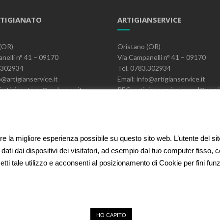
TIGIANATO
ARTIGIANSERVICE
(OR)
Oristano (OR)
nelli n° 41 – 09170
Via Campanelli n° 41 – 09170
3.302934
Tel. 0783.302934
o@artigianservice.it
Email: info@artigianservice.it
artigianato.or@arubapec.it
PEC: artigianservice-sccarl@pec.i
06390951
P.IVA: 00595770959
Codice Univoco: W7YVJK9
ire la migliore esperienza possibile su questo sito web. L’utente del si
 dati dai dispositivi dei visitatori, ad esempio dal tuo computer fisso,
etti tale utilizzo e acconsenti al posizionamento di Cookie per fini funzio
HO CAPITO