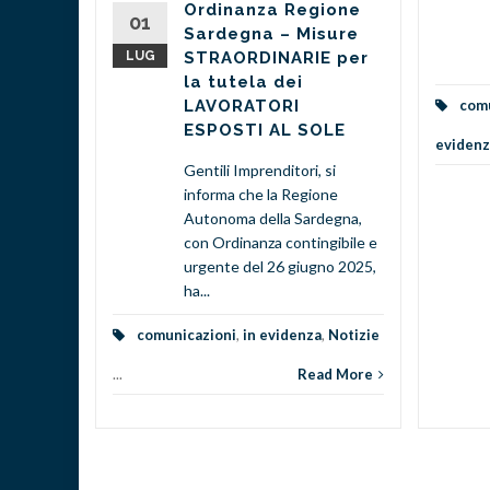
Ordinanza Regione
sandra
01
Sardegna – Misure
mente
LUG
STRAORDINARIE per
la tutela dei
LAVORATORI
comu
vizi
...
ESPOSTI AL SOLE
evidenz
d More
Gentili Imprenditori, si
informa che la Regione
Autonoma della Sardegna,
con Ordinanza contingibile e
urgente del 26 giugno 2025,
ha...
comunicazioni
,
in evidenza
,
Notizie
...
Read More