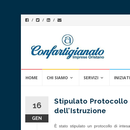
Skip
HOME
CHI SIAMO
SERVIZI
INIZIAT
to
content
Stipulato Protocollo 
16
dell’Istruzione
GEN
È stato stipulato un protocollo di intesa