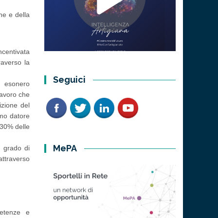
ne e della
ncentivata
raverso la
Seguici
n esonero
lavoro che
zione del
imo datore
 30% delle
MePA
n grado di
attraverso
petenze e