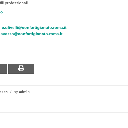
li professionali.
lo
:
c.ulivelli@confartigianato.roma.it
iavazzo@confartigianato.roma.it
nses
/
by
admin