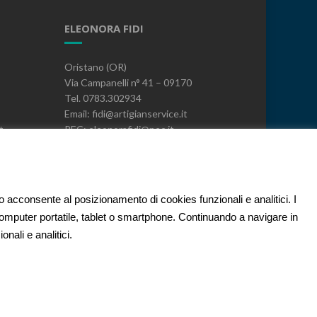
ELEONORA FIDI
Oristano (OR)
Via Campanelli n° 41 – 09170
Tel. 0783.302934
Email: fidi@artigianservice.it
t
PEC: eleonorafidi@pec.it
P.IVA: 00720010958
Codice Univoco: W7YVJK9
PRIVACY
to acconsente al posizionamento di cookies funzionali e analitici. I
 computer portatile, tablet o smartphone. Continuando a navigare in
nali e analitici.