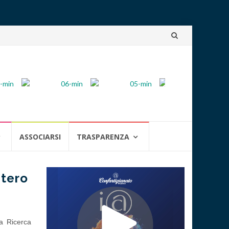
Skip
to
content
ASSOCIARSI
TRASPARENZA
stero
la Ricerca