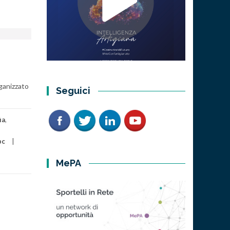
rganizzato
Seguici
ia
,
pc
MePA