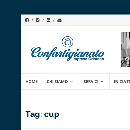
Skip
HOME
CHI SIAMO
SERVIZI
INIZIAT
to
content
Tag:
cup