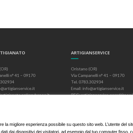
TIGIANATO
ARTIGIANSERVICE
(OR)
Oristano (OR)
nelli n° 41 – 09170
Via Campanelli n° 41 – 09170
3.302934
Tel. 0783.302934
o@artigianservice.it
Email: info@artigianservice.it
artigianato.or@arubapec.it
PEC: artigianservice-sccarl@pec.i
06390951
P.IVA: 00595770959
Codice Univoco: W7YVJK9
ire la migliore esperienza possibile su questo sito web. L’utente del si
 dati dai dispositivi dei visitatori, ad esempio dal tuo computer fisso,