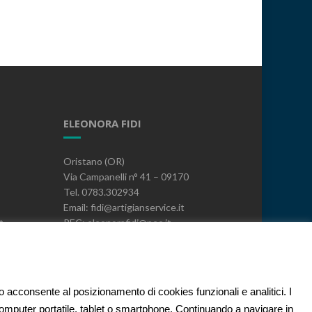
ELEONORA FIDI
Oristano (OR)
Via Campanelli n° 41 – 09170
Tel. 0783.302934
Email: fidi@artigianservice.it
t
PEC: eleonorafidi@pec.it
P.IVA: 00720010958
Codice Univoco: W7YVJK9
PRIVACY
to acconsente al posizionamento di cookies funzionali e analitici. I
 computer portatile, tablet o smartphone. Continuando a navigare in