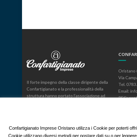
CONFAR
Oristano 
Via Campa
Il forte impegno della classe dirigente della
Tel. 078
Confartigianato e la professionalità della
Email: inf
struttura hanno portato l’associazione ad
PEC: conf
essere il leader, a livello provinciale e
C.F. 800
regionale, nella rappresentanza, nei servizi
e nell’espressione di posizioni sindacali a
difesa delle imprese.
Confartigianato Imprese Oristano utilizza i Cookie per poterti offr
Cookie utilizzano diversi metodi per postare dati su o per leggere