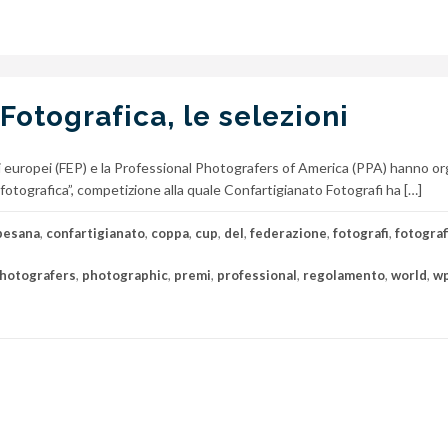
otografica, le selezioni
ti europei (FEP) e la Professional Photografers of America (PPA) hanno o
fotografica”, competizione alla quale Confartigianato Fotografi ha […]
besana
,
confartigianato
,
coppa
,
cup
,
del
,
federazione
,
fotografi
,
fotograf
hotografers
,
photographic
,
premi
,
professional
,
regolamento
,
world
,
w