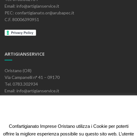
Email: info@artigianservice.it
PEC: confartigianato.or@arubapec.it
C.F. 80006390951
ARTIGIANSERVICE
Oristano (OR)
Via Campanelli n° 41 – 09170
Tel. 0783.302934
Email: info@artigianservice.it
PEC: artigianservice-sccarl@pec.it
P.IVA: 00595770959
Codice Univoco: W7YVJK9
Confartigianato Imprese Oristano utilizza i Cookie per poterti
ELEONORA FIDI
offrire la migliore esperienza possibile su questo sito web. L’utente