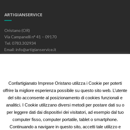
ARTIGIANSERVICE
Oristano (OR)
Via Campanelli n° 41 – 09170
Tel. 0783.302934
Email: info@artigianservice.it
PEC: artigianservice-sccarl@pec.it
P.IVA: 00595770959
Codice Univoco: W7YVJK9
Confartigianato Imprese Oristano utilizza i Cookie per poterti
ELEONORA FIDI
offrire la migliore esperienza possibile su questo sito web. L’utente
del sito acconsente al posizionamento di cookies funzionali e
Oristano (OR)
analitici. I Cookie utilizzano diversi metodi per postare dati su o
Via Campanelli n° 41 – 09170
per leggere dati dai dispositivi dei visitatori, ad esempio dal tuo
Tel. 0783.302934
computer fisso, computer portatile, tablet o smartphone.
Email: fidi@artigianservice.it
Continuando a navigare in questo sito, accetti tale utilizzo e
PEC: eleonorafidi@pec.it