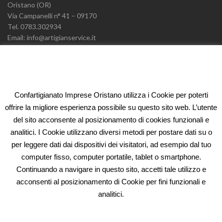
Oristano (OR)
Via Campanelli n° 41 – 09170
Tel. 0783.302934
Email: info@artigianservice.it
PEC: artigianservice-sccarl@pec.it
P.IVA: 00595770959
Codice Univoco: W7YVJK9
Confartigianato Imprese Oristano utilizza i Cookie per poterti
ELEONORA FIDI
offrire la migliore esperienza possibile su questo sito web. L’utente
del sito acconsente al posizionamento di cookies funzionali e
Oristano (OR)
analitici. I Cookie utilizzano diversi metodi per postare dati su o
Via Campanelli n° 41 – 09170
per leggere dati dai dispositivi dei visitatori, ad esempio dal tuo
Tel. 0783.302934
computer fisso, computer portatile, tablet o smartphone.
Email: fidi@artigianservice.it
Continuando a navigare in questo sito, accetti tale utilizzo e
PEC: eleonorafidi@pec.it
acconsenti al posizionamento di Cookie per fini funzionali e
P.IVA: 00720010958
Codice Univoco: W7YVJK9
analitici.
PRIVACY