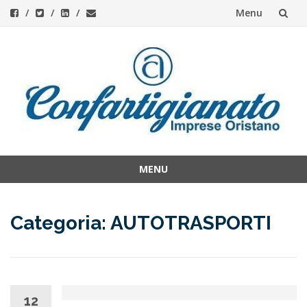
Menu
Skip
to
content
MENU
Skip
to
Categoria:
AUTOTRASPORTI
content
12