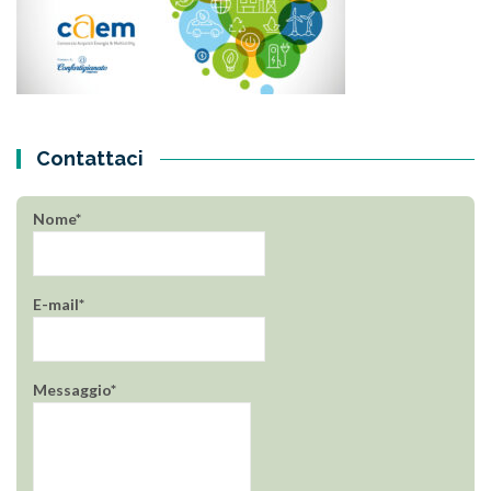
Contattaci
Nome*
E-mail*
Messaggio*