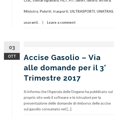
CISL
,
confartigianato
,
FILT
,
FIT
,
lavori
,
lavoro
,
lettera
,
Ministro
,
Poletti
,
trasporti
,
UILTRASPORTI
,
UNATRAS
,
usuranti.
Leave a comment
03
Accise Gasolio – Via
OTT
alle domande per il 3°
Trimestre 2017
Si informa che l’Agenzia delle Dogane ha pubblicato sul
proprio sito web il software e le istruzioni per la
presentazione delle domande di rimborso delle accise
sul gasolio consumato nel […]